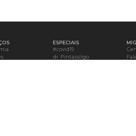
ÇOS
ESPECIAIS
MI
mia
#covid19
Cen
es
dr. Pintassilgo
Fal
eiro VIP
Lula Fala
Apo
spondentes
Vazamentos Lava Jato
Fom
órios Migalhas
Per
os Migalhas
Ter
a
Qu
órios
ar