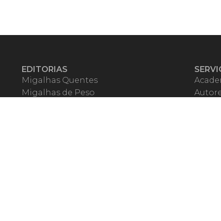
EDITORIAS
SERVI
Migalhas Quentes
Acade
Migalhas de Peso
Autor
Colunas
Migalh
Migalhas Amanhecidas
Corre
Agenda
Escrit
Mercado de Trabalho
Event
Migalhas dos Leitores
Livrari
Pílulas
Precat
TV Migalhas
Webin
Migalhas Literárias
Dicionário de Péssimas Expressões