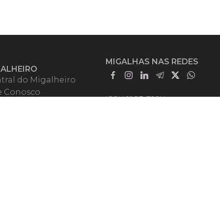
MIGALHAS NAS REDES
GALHEIRO
tral do Migalheiro
e Conosco
ISSN 1983-392X
iadores
entadores
guntas Frequentes
mos de Uso
em Somos