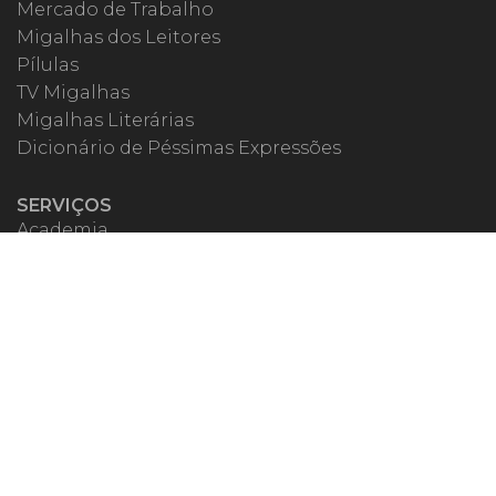
Mercado de Trabalho
Migalhas dos Leitores
Pílulas
TV Migalhas
Migalhas Literárias
Dicionário de Péssimas Expressões
SERVIÇOS
Academia
Autores
Migalheiro VIP
Correspondentes
Escritórios Migalhas
Eventos Migalhas
Livraria
Precatórios
Webinar