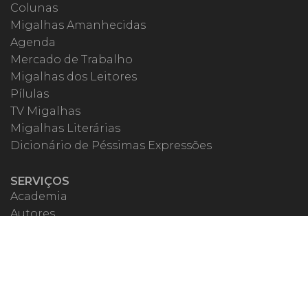
Colunas
Migalhas Amanhecidas
Agenda
Mercado de Trabalho
Migalhas dos Leitores
Pílulas
TV Migalhas
Migalhas Literárias
Dicionário de Péssimas Expressões
SERVIÇOS
Academia
Autores
Migalheiro VIP
Correspondentes
Escritórios Migalhas
Eventos Migalhas
Livraria