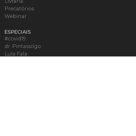
Livraria
Precatórios
Webinar
ESPECIAIS
#covid19
dr. Pintassilgo
Lula Fala
Vazamentos Lava Jato
MIGALHEIRO
Central do Migalheiro
Fale Conosco
Apoiadores
Fomentadores
Perguntas Frequentes
Termos de Uso
Quem Somos