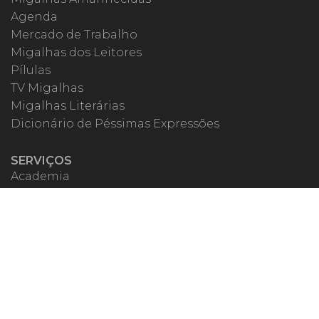
Agenda
Mercado de Trabalho
Migalhas dos Leitores
Pílulas
TV Migalhas
Migalhas Literárias
Dicionário de Péssimas Expressões
SERVIÇOS
Academia
Autores
Migalheiro VIP
Correspondentes
Escritórios Migalhas
Eventos Migalhas
Livraria
Precatórios
Webinar