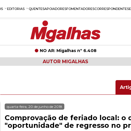
OS
EDITORIAS
QUENTES
APOIADORES
FOMENTADORES
CORRESPONDENTES
NO AR: Migalhas nº 6.408
AUTOR MIGALHAS
Arti
quarta-feira, 20 de junho de 2018
Comprovação de feriado local: o q
"oportunidade" de regresso no p