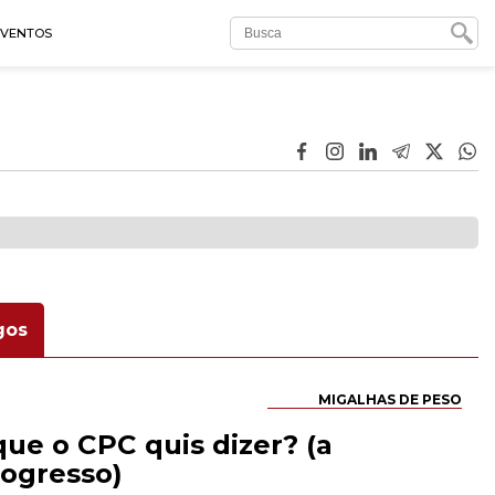
EVENTOS
gos
MIGALHAS DE PESO
ue o CPC quis dizer? (a
rogresso)