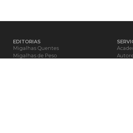
EDITORIAS
SERVI
Migalhas Quentes
Acade
Migalhas de Peso
Autor
Colunas
Migalh
Migalhas Amanhecidas
Corre
Agenda
Escrit
Mercado de Trabalho
Event
Migalhas dos Leitores
Livrari
Pílulas
Precat
TV Migalhas
Webin
Migalhas Literárias
Dicionário de Péssimas Expressões