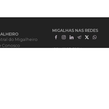
MIGALHAS NAS REDES
GALHEIRO
tral do Migalheiro
e Conosco
ISSN 1983-392X
iadores
entadores
guntas Frequentes
mos de Uso
em Somos