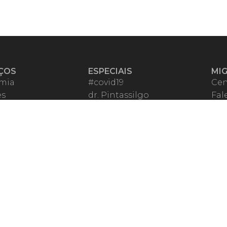
ÇOS
ESPECIAIS
MI
mia
#covid19
Cen
es
dr. Pintassilgo
Fal
eiro VIP
Lula Fala
Apo
spondentes
Vazamentos Lava Jato
Fom
órios Migalhas
Per
os Migalhas
Ter
a
Qu
órios
ar