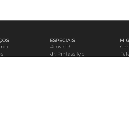
ÇOS
ESPECIAIS
MI
mia
#covid19
Cen
es
dr. Pintassilgo
Fal
eiro VIP
Lula Fala
Apo
spondentes
Vazamentos Lava Jato
Fom
órios Migalhas
Per
os Migalhas
Ter
a
Qu
órios
ar