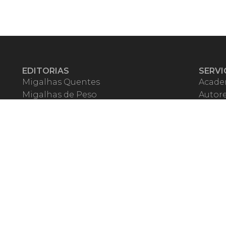
EDITORIAS
SERVI
Migalhas Quentes
Acade
Migalhas de Peso
Autor
Colunas
Migalh
Migalhas Amanhecidas
Corre
Agenda
Escrit
Mercado de Trabalho
Event
Migalhas dos Leitores
Livrari
Pílulas
Precat
TV Migalhas
Webin
Migalhas Literárias
Dicionário de Péssimas Expressões