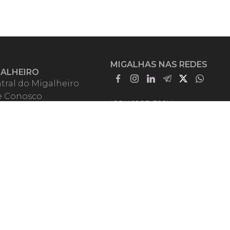
MIGALHAS NAS REDES
GALHEIRO
tral do Migalheiro
e Conosco
ISSN 1983-392X
iadores
entadores
guntas Frequentes
mos de Uso
em Somos