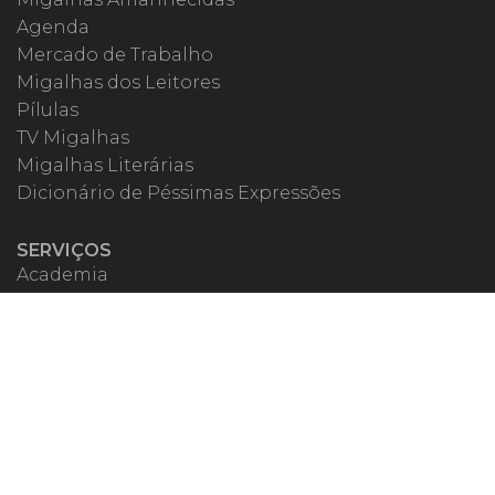
Agenda
Mercado de Trabalho
Migalhas dos Leitores
Pílulas
TV Migalhas
Migalhas Literárias
Dicionário de Péssimas Expressões
SERVIÇOS
Academia
Autores
Migalheiro VIP
Correspondentes
Escritórios Migalhas
Eventos Migalhas
Livraria
Precatórios