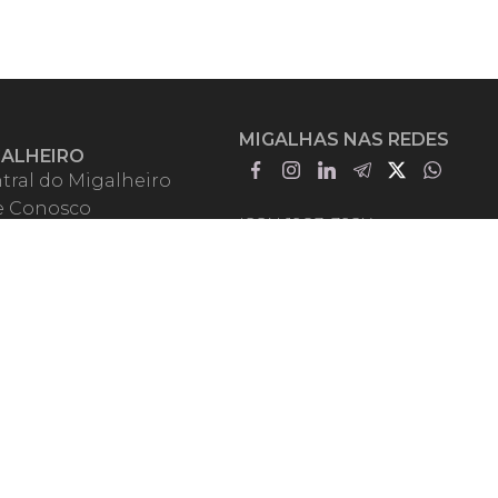
MIGALHAS NAS REDES
GALHEIRO
tral do Migalheiro
e Conosco
ISSN 1983-392X
iadores
entadores
guntas Frequentes
mos de Uso
em Somos