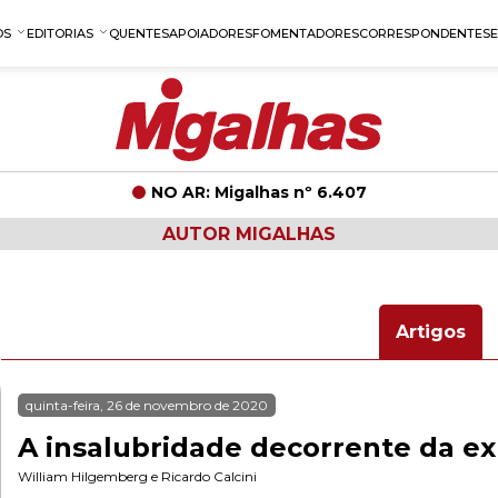
OS
EDITORIAS
QUENTES
APOIADORES
FOMENTADORES
CORRESPONDENTES
NO AR: Migalhas nº 6.407
AUTOR MIGALHAS
Artigos
quinta-feira, 26 de novembro de 2020
A insalubridade decorrente da ex
William Hilgemberg
e
Ricardo Calcini