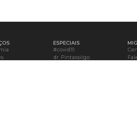
ÇOS
ESPECIAIS
MI
mia
#covid19
Cen
es
dr. Pintassilgo
Fal
eiro VIP
Lula Fala
Apo
spondentes
Vazamentos Lava Jato
Fom
órios Migalhas
Per
os Migalhas
Ter
a
Qu
órios
ar