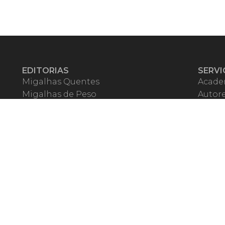
EDITORIAS
SERVI
Migalhas Quentes
Acade
Migalhas de Peso
Autor
Colunas
Migalh
Migalhas Amanhecidas
Corre
Agenda
Escrit
Mercado de Trabalho
Event
Migalhas dos Leitores
Livrari
Pílulas
Precat
TV Migalhas
Webin
Migalhas Literárias
Dicionário de Péssimas Expressões