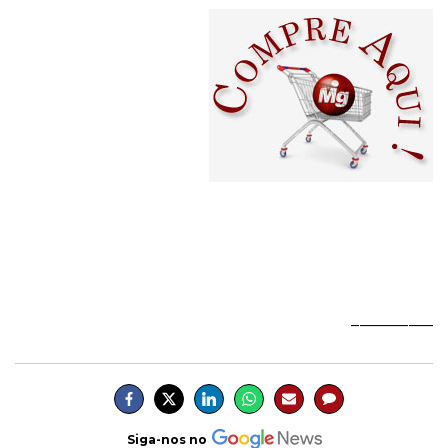
__________
Siga-nos no