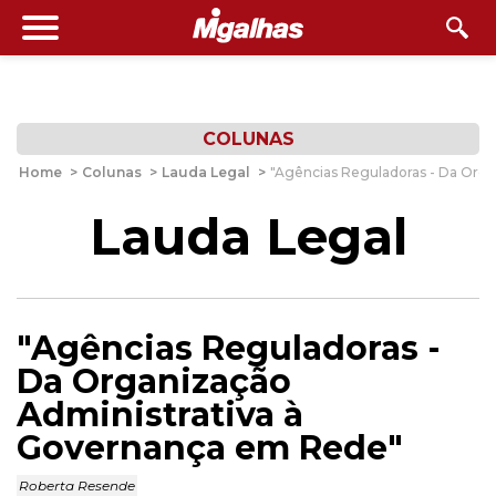
COLUNAS
Home
>
Colunas
>
Lauda Legal
>
"Agências Reguladoras - Da Org
Lauda Legal
"Agências Reguladoras -
Da Organização
Administrativa à
Governança em Rede"
Roberta Resende