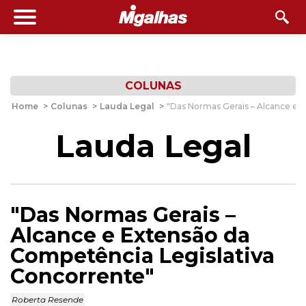
COLUNAS
Home
>
Colunas
>
Lauda Legal
>
"Das Normas Gerais – Alcance e 
Lauda Legal
"Das Normas Gerais –
Alcance e Extensão da
Competência Legislativa
Concorrente"
Roberta Resende