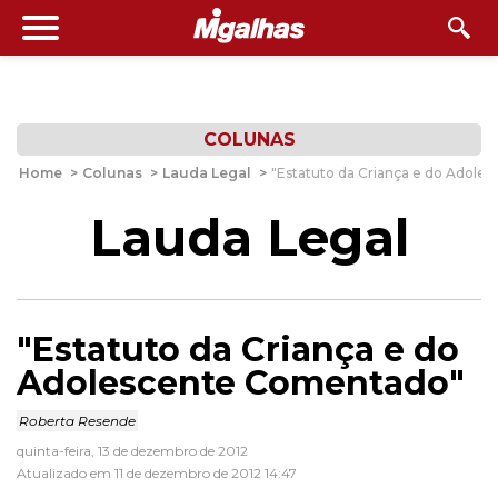
COLUNAS
Home
>
Colunas
>
Lauda Legal
>
"Estatuto da Criança e do Adol
Lauda Legal
"Estatuto da Criança e do
Adolescente Comentado"
Roberta Resende
quinta-feira, 13 de dezembro de 2012
Atualizado em 11 de dezembro de 2012 14:47