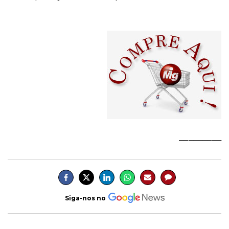
_________
Siga-nos no