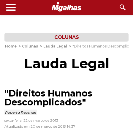
COLUNAS
Home
>
Colunas
>
Lauda Legal
>
"Direitos Humanos Descomplicad
Lauda Legal
"Direitos Humanos
Descomplicados"
Roberta Resende
sexta-feira, 22 de março de 2013
Atualizado em 20 de março de 2013 14:37