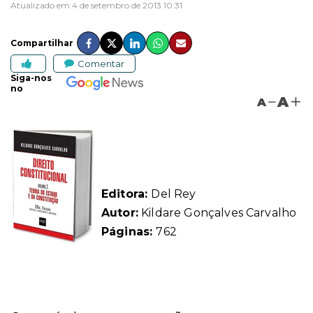
Atualizado em 4 de setembro de 2013 10:31
Compartilhar
Comentar
Siga-nos
no
A
A
Editora:
Del Rey
Autor:
Kildare Gonçalves Carvalho
Páginas:
762