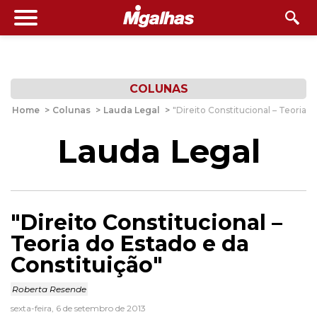
COLUNAS
Home
>
Colunas
>
Lauda Legal
>
"Direito Constitucional – Teoria 
Lauda Legal
"Direito Constitucional –
Teoria do Estado e da
Constituição"
Roberta Resende
sexta-feira, 6 de setembro de 2013