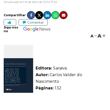
Atualizado em 8 de abril de 2014 13:52
Compartilhar
Comentar
Siga-nos
no
A
A
Editora:
Saraiva
Autor:
Carlos Valder do
Nascimento
Páginas:
132