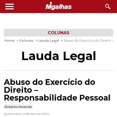
COLUNAS
Home
>
Colunas
>
Lauda Legal
>
Abuso do Exercício do Direito – 
Lauda Legal
Abuso do Exercício do
Direito –
Responsabilidade Pessoal
Roberta Resende
quarta-feira, 9 de abril de 2014