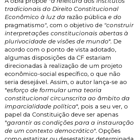
A obra propõe "
a releitura dos institutos
tradicionais do Direito Constitucional
Econômico à luz da
razão pública
e do
pragmatismo
"
, com o objetivo de
"construir
interpretações constitucionais abertas à
plurivocidade de visões de mundo
". De
acordo com o ponto de vista adotado,
algumas disposições da CF estariam
direcionadas à realização de um projeto
econômico-social específico, o que não
seria desejável. Assim, o autor lança-se ao
"
esforço de formular uma teoria
constitucional circunscrita ao âmbito da
imparcialidade política
", pois a seu ver, o
papel da Constituição deve ser apenas
"
garantir as condições para a instauração
de um contexto democrático
". Opções
como estatizar ou desestatizar determinada