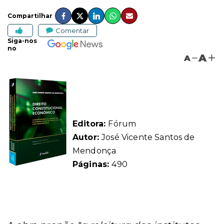
Compartilhar
Comentar
Siga-nos
no
A
A
Editora:
Fórum
Autor:
José Vicente Santos de
Mendonça
Páginas:
490