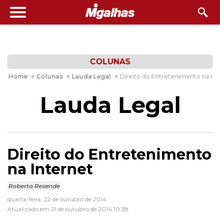
COLUNAS
Home
>
Colunas
>
Lauda Legal
>
Direito do Entretenimento na Int
Lauda Legal
Direito do Entretenimento
na Internet
Roberta Resende
quarta-feira, 22 de outubro de 2014
Atualizado em 21 de outubro de 2014 10:38