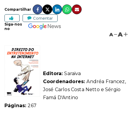
Compartilhar
Comentar
Siga-nos
no
A
A
Editora:
Saraiva
Coordenadores:
Andréa Francez,
José Carlos Costa Netto e Sérgio
Famá D'Antino
Páginas:
267