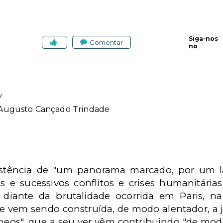
Siga-nos
Comentar
no
y
 Augusto Cançado Trindade
stência de "um panorama marcado, por um la
 e sucessivos conflitos e crises humanitárias
diante da brutalidade ocorrida em Paris, n
ue vem sendo construída, de modo alentador, a 
eos", que a seu ver vêm contribuindo "de mod