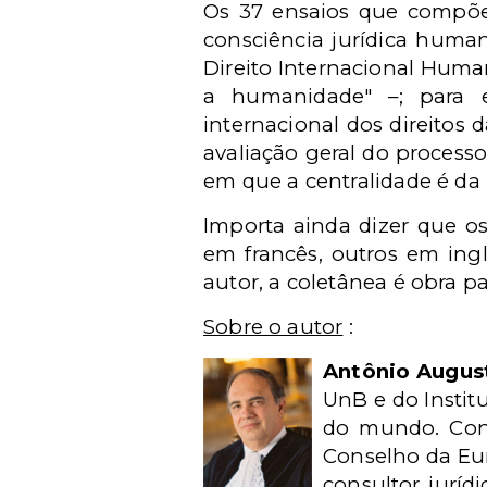
Os 37 ensaios que compõem
consciência jurídica human
Direito Internacional Hum
a humanidade" –; para e
internacional dos direitos
avaliação geral do process
em que a centralidade é da
Importa ainda dizer que os
em francês, outros em in
autor, a coletânea é obra 
Sobre o autor
:
Antônio Augus
UnB e do Instit
do mundo. Cons
Conselho da Eu
consultor juríd