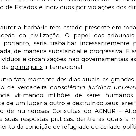
ão de Estados e indivíduos por violações dos d
 autor a barbárie tem estado presente em toda
da da civilização. O papel dos tribunais i
, portanto, seria trabalhar incessantement
egiada, de maneira substancial e progressiva. E 
ivíduos e organizações não governamentais 
o da
opinio
juris
internacional.
utro fato marcante dos dias atuais, as grandes 
ão de verdadeira
consciência jurídica univers
lência vitimando milhões de seres humanos 
 de um lugar a outro e destruindo seus lares
ão de numerosas Consultas do ACNUR – Alto
 suas respostas práticas, dentre as quais a mo
nto da condição de refugiado ou asilado políti