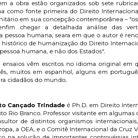
 a obra estão organizados sob sete rubrica
a como fonte primeira do Direito Internacional
anitário em sua concepção contemporânea – "os
nfim chegar a detalhada análise das vert
 da pessoa humana, seara em que o autor é ren
o histórico de humanização do Direito Internac
 pessoa humana, e não dos Estados".
 ensaios vêm escritos no idioma original em 
glês, muitos em espanhol, alguns em portugu
para cidadãos do mundo.
to Cançado Trindade
é Ph.D. em Direito Intern
uto Rio Branco. Professor visitante em algumas 
ultor de distintos organismos internacionais
ropa, a OEA, e o Comitê Internacional da Cruz
ico na solução de importantes controvérsias in