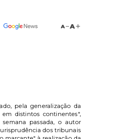
A
A
do, pela generalização da
 em distintos continentes",
a semana passada, o autor
jurisprudência dos tribunais
o marcante" à realização da