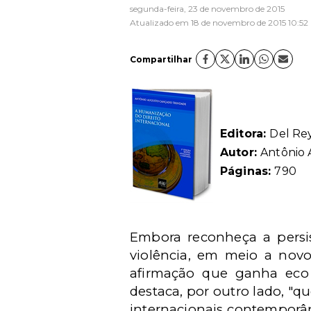
segunda-feira, 23 de novembro de 2015
Atualizado em 18 de novembro de 2015 10:52
Compartilhar
Editora:
Del Re
Autor:
Antônio
Páginas:
790
Embora reconheça a persi
violência, em meio a novos
afirmação que ganha eco 
destaca, por outro lado, "q
internacionais contemporân