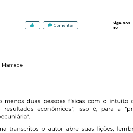
Siga-nos
Comentar
no
n Mamede
 menos duas pessoas físicas com o intuito 
 resultados econômicos", isso é, para a "
ecuniária".
ma transcritos o autor abre suas lições, lem