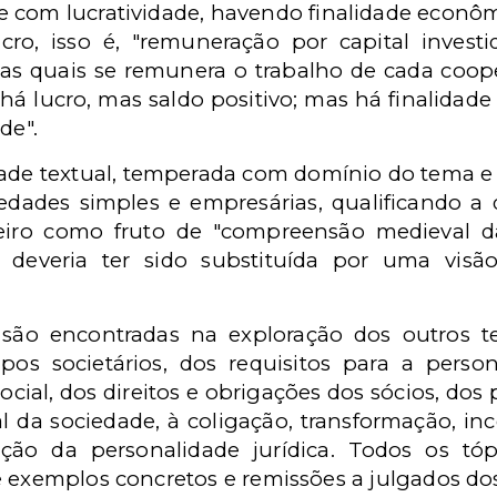
 com lucratividade, havendo finalidade econ
ucro, isso é, "remuneração por capital investid
nas quais se remunera o trabalho de cada coo
 há lucro, mas saldo positivo; mas há finalidad
de".
ade textual, temperada com domínio do tema e e
iedades simples e empresárias, qualificando a 
ileiro como fruto de "compreensão medieval 
 deveria ter sido substituída por uma visão
 são encontradas na exploração dos outros t
os societários, dos requisitos para a person
social, dos direitos e obrigações dos sócios, dos 
al da sociedade, à coligação, transformação, inc
ção da personalidade jurídica. Todos os tó
 exemplos concretos e remissões a julgados dos