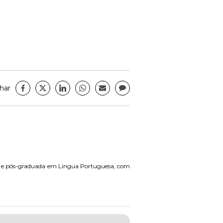
har
5) e pós-graduada em Língua Portuguesa, com