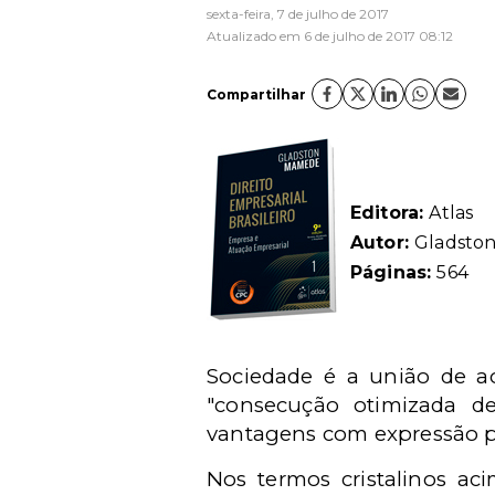
sexta-feira, 7 de julho de 2017
Atualizado em 6 de julho de 2017 08:12
Compartilhar
Editora:
Atlas
Autor:
Gladsto
Páginas:
564
Sociedade é a união de ao
"consecução otimizada de
vantagens com expressão p
Nos termos cristalinos aci