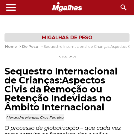
MIGALHAS DE PESO
Home
>
De Peso
>
Sequestro Internacional de Crianças:Aspectos Ci
PUBLICIDADE
Sequestro Internacional
de Crianças:Aspectos
Civis da Remoção ou
Retenção Indevidas no
Âmbito Internacional
Alexandre Mendes Crus Ferreira
O processo de globalização – que cada vez