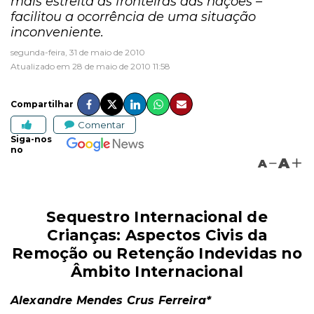
mais estreita as fronteiras das nações –
facilitou a ocorrência de uma situação
inconveniente.
segunda-feira, 31 de maio de 2010
Atualizado em 28 de maio de 2010 11:58
Compartilhar
Comentar
Siga-nos
no
A
A
Sequestro Internacional de
Crianças: Aspectos Civis da
Remoção ou Retenção Indevidas no
Âmbito Internacional
Alexandre Mendes Crus Ferreira*