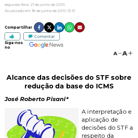
segunda-feira, 21 de junho de 2010
Atualizado em 18 de junho de 2010 13:31
Compartilhar
Comentar
Siga-nos
no
A
A
Alcance das decisões do STF sobre
redução da base do ICMS
José Roberto Pisani*
A interpretação e
aplicação de
decisões do STF a
respeito da