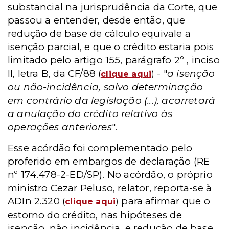
substancial na jurisprudência da Corte, que
passou a entender, desde então, que
redução de base de cálculo equivale a
isenção parcial, e que o crédito estaria pois
limitado pelo artigo 155, parágrafo 2º , inciso
II, letra B, da CF/88
- "
a isenção
(
clique aqui
)
ou não-incidência, salvo determinação
em contrário da legislação (...), acarretará
a anulação do crédito relativo às
operações anteriores
".
Esse acórdão foi complementado pelo
proferido em embargos de declaração (RE
nº 174.478-2-ED/SP). No acórdão, o próprio
ministro Cezar Peluso, relator, reporta-se à
ADIn 2.320
para afirmar que o
(
clique aqui
)
estorno do crédito, nas hipóteses de
isenção, não incidência, e redução de base