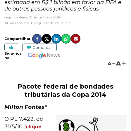
estimada em R$ 1 bilhão em favor da FIFA e
de outras pessoas jurídicas e físicas.
segunda-feira, 21 de junho de 2010
Atualizado em 18 de junho de 2010 13:31
Compartilhar
Comentar
Siga-nos
no
A
A
Pacote federal de bondades
tributárias da Copa 2014
Milton Fontes*
O PL 7.422, de
31/5/10
(
clique