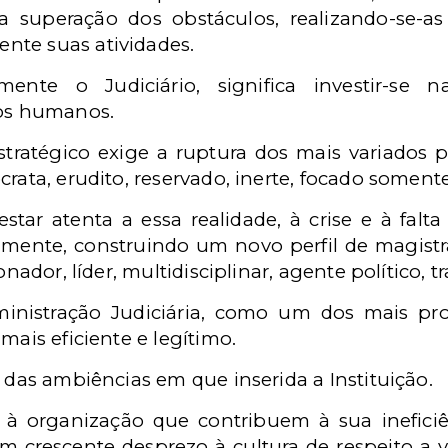
a superação dos obstáculos, realizando-se-as 
nte suas atividades.
amente o Judiciário, significa investir-se 
sos humanos.
estratégico exige a ruptura dos mais variados
rata, erudito, reservado, inerte, focado somente
star atenta a essa realidade, à crise e à falt
camente, construindo um novo perfil de magistra
onador, líder, multidisciplinar, agente político, 
ministração Judiciária, como um dos mais p
mais eficiente e legítimo.
e das ambiências em que inserida a Instituição.
s à organização que contribuem à sua ineficiê
om crescente desprezo à cultura de respeito a v