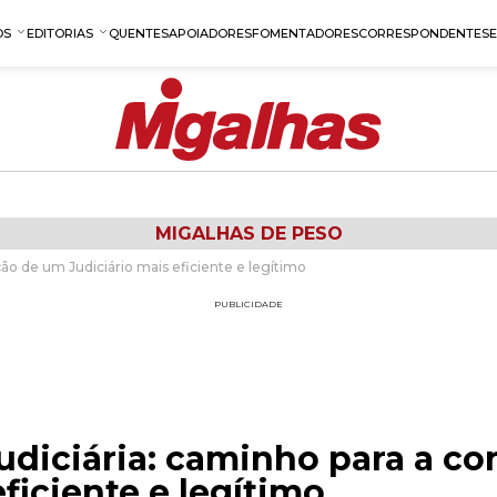
OS
EDITORIAS
QUENTES
APOIADORES
FOMENTADORES
CORRESPONDENTES
MIGALHAS DE PESO
ão de um Judiciário mais eficiente e legítimo
PUBLICIDADE
udiciária: caminho para a c
eficiente e legítimo