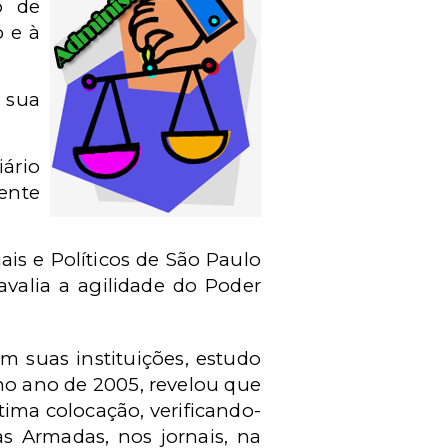
o de
o e à
 sua
ário
mente
ais e Políticos de São Paulo
avalia a agilidade do Poder
m suas instituições, estudo
, no ano de 2005, revelou que
tima colocação, verificando-
as Armadas, nos jornais, na