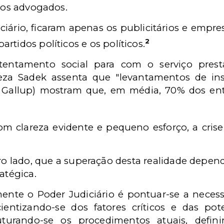
 nos advogados.
iário, ficaram apenas os publicitários e empresá
2
rtidos políticos e os políticos.
tentamento social para com o serviço prest
eza Sadek assenta que "levantamentos de inst
, Gallup) mostram que, em média, 70% dos en
om clareza evidente e pequeno esforço, a cri
utro lado, que a superação desta realidade depe
atégica.
mente o Poder Judiciário é pontuar-se a necessi
entizando-se dos fatores críticos e das pote
uturando-se os procedimentos atuais, defini