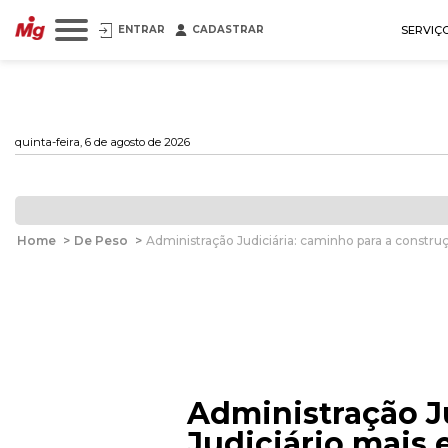
ENTRAR
CADASTRAR
SERVIÇ
quinta-feira, 6 de agosto de 2026
Home
>
De Peso
>
Administração Judiciária: caminho para a construç
Administração J
Judiciário mais 