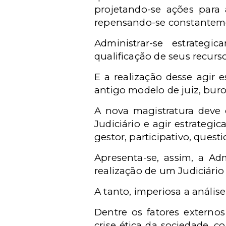
projetando-se ações para 
repensando-se constanteme
Administrar-se estrategic
qualificação de seus recur
E a realização desse agir 
antigo modelo de juiz, buroc
A nova magistratura deve e
Judiciário e agir estrategi
gestor, participativo, questi
Apresenta-se, assim, a Ad
realização de um Judiciário 
A tanto, imperiosa a anális
Dentre os fatores externo
crise ética da sociedade, c