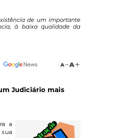
existência de um importante
ência, à baixa qualidade da
A
A
um Judiciário mais
ra a
à sua