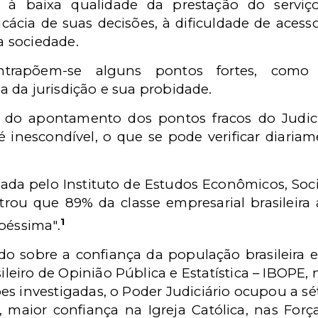
a, à baixa qualidade da prestação do serviç
ficácia de suas decisões, à dificuldade de acess
 sociedade.
contrapõem-se alguns pontos fortes, como
 da jurisdição e sua probidade.
 do apontamento dos pontos fracos do Judici
é inescondível, o que se pode verificar diaria
.
zada pelo Instituto de Estudos Econômicos, Soci
ou que 89% da classe empresarial brasileira 
1
péssima".
o sobre a confiança da população brasileira e
sileiro de Opinião Pública e Estatística – IBOPE
s investigadas, o Poder Judiciário ocupou a sé
s, maior confiança na Igreja Católica, nas Forç