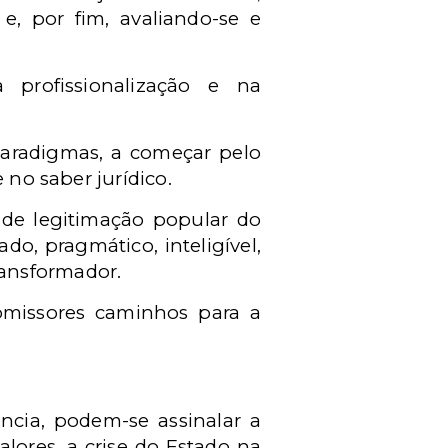
e, por fim, avaliando-se e
na profissionalização e na
 paradigmas, a começar pelo
 no saber jurídico.
a de legitimação popular do
do, pragmático, inteligível,
transformador.
romissores caminhos para a
ncia, podem-se assinalar a
alores, a crise do Estado na