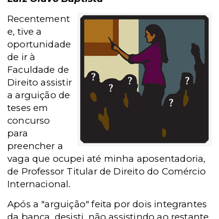
Recentement
e, tive a
oportunidade
de ir à
Faculdade de
Direito assistir
a arguição de
teses em
concurso
para
preencher a
vaga que ocupei até minha aposentadoria,
de Professor Titular de Direito do Comércio
Internacional.
Após a "arguição" feita por dois integrantes
da banca, desisti, não assistindo ao restante,