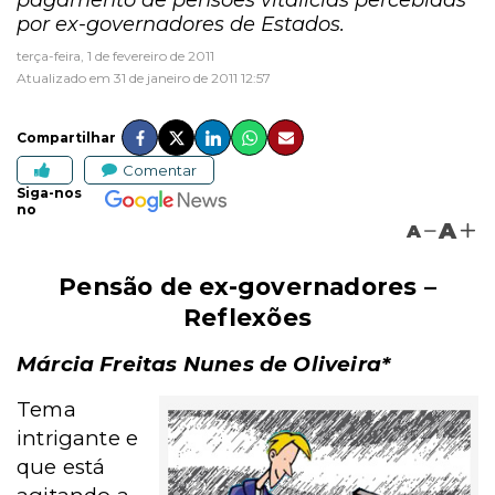
pagamento de pensões vitalícias percebidas
por ex-governadores de Estados.
terça-feira, 1 de fevereiro de 2011
Atualizado em 31 de janeiro de 2011 12:57
Compartilhar
Comentar
Siga-nos
no
A
A
Pensão de ex-governadores –
Reflexões
Márcia Freitas Nunes de Oliveira*
Tema
intrigante e
que está