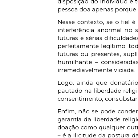
disposição do indivíduo é 
pessoa doa apenas porque qu
Nesse contexto, se o fiel 
interferência anormal no 
futuras e sérias dificulda
perfeitamente legítimo; to
futuras ou presentes, sup
humilhante – consideradas
irremediavelmente viciada.
Logo, ainda que donatári
pautado na liberdade relig
consentimento, consubstan
Enfim, não se pode condenar
garantia da liberdade relig
doação como qualquer outra
– é a ilicitude da postura