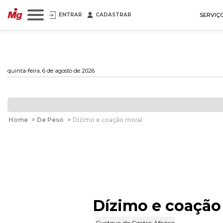
ENTRAR
CADASTRAR
SERVIÇ
quinta-feira, 6 de agosto de 2026
Home
>
De Peso
>
Dízimo e coação moral
Dízimo e coação
Gustavo de Castro Afonso