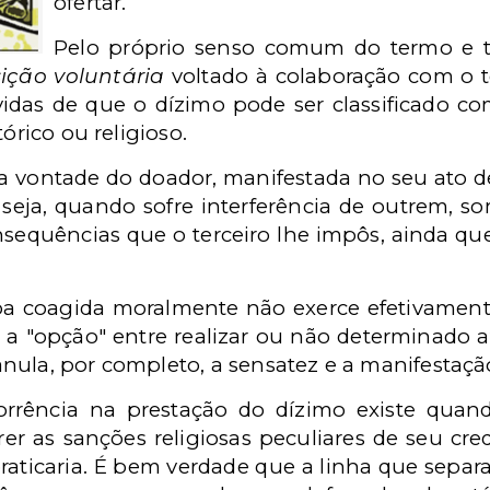
ofertar.
Pelo próprio senso comum do termo e tr
sição
voluntária
voltado à colaboração com o t
vidas de que o dízimo pode ser classificado 
órico ou religioso.
vontade do doador, manifestada no seu ato de
u seja, quando sofre interferência de outrem, s
consequências que o terceiro lhe impôs, ainda 
oa coagida moralmente não exerce efetivamente 
 a "opção" entre realizar ou não determinado at
nula, por completo, a sensatez e a manifestaçã
orrência na prestação do dízimo existe quan
rer as sanções religiosas peculiares de seu cre
raticaria. É bem verdade que a linha que separa 