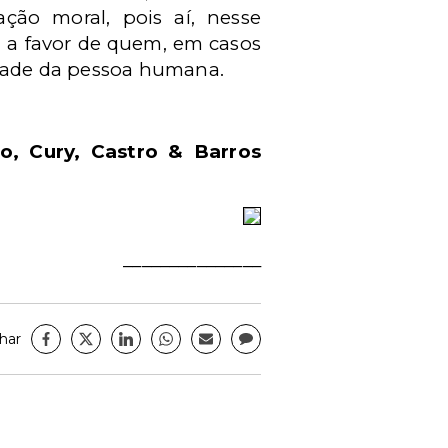
ação moral, pois aí, nesse
a a favor de quem, em casos
nidade da pessoa humana.
o, Cury, Castro & Barros
_______________
har