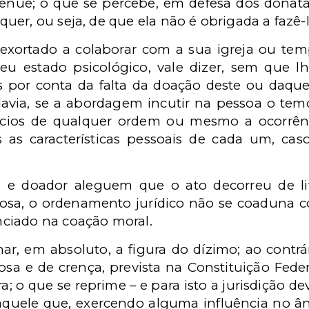
tênue; o que se percebe, em defesa dos donatá
er, ou seja, de que ela não é obrigada a fazê-l
é exortado a colaborar com a sua igreja ou t
seu estado psicológico, vale dizer, sem que l
des por conta da falta da doação deste ou daque
davia, se a abordagem incutir na pessoa o tem
lícios de qualquer ordem ou mesmo a ocorrênc
 as características pessoais de cada um, cas
o e doador aleguem que o ato decorreu de li
iosa, o ordenamento jurídico não se coaduna c
ciado na coação moral.
, em absoluto, a figura do dízimo; ao contrári
iosa e de crença, prevista na Constituição Fed
; o que se reprime – e para isto a jurisdição d
 daquele que, exercendo alguma influência no 