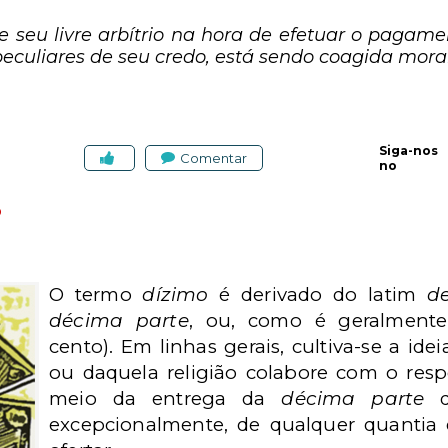
seu livre arbítrio na hora de efetuar o pagame
 peculiares de seu credo, está sendo coagida mor
Siga-nos
Comentar
no
o
l
O termo
dízimo
é derivado do latim
d
décima parte
, ou, como é geralment
cento). Em linhas gerais, cultiva-se a ide
ou daquela religião colabore com o resp
meio da entrega da
décima parte
d
excepcionalmente, de qualquer quantia