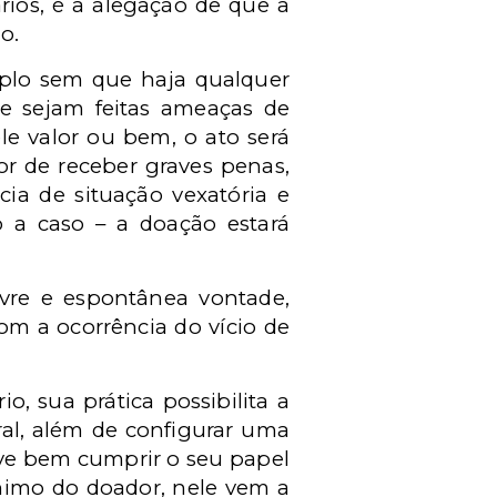
rios, é a alegação de que a
o.
emplo sem que haja qualquer
he sejam feitas ameaças de
le valor ou bem, o ato será
or de receber graves penas,
ia de situação vexatória e
o a caso – a doação estará
vre e espontânea vontade,
om a ocorrência do vício de
o, sua prática possibilita a
eral, além de configurar uma
eve bem cumprir o seu papel
ânimo do doador, nele vem a