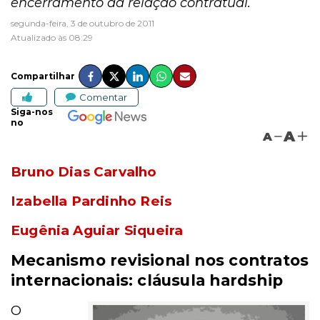
encerramento da relação contratual.
segunda-feira, 3 de outubro de 2011
Atualizado às 08:29
Compartilhar
Comentar
Siga-nos
no
A
A
Bruno Dias Carvalho
Izabella Pardinho Reis
Eugênia Aguiar Siqueira
Mecanismo revisional nos contratos
internacionais: cláusula hardship
O