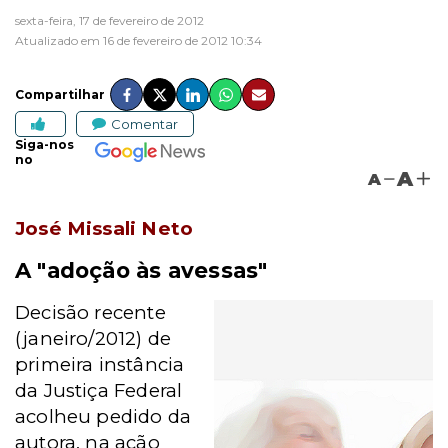
sexta-feira, 17 de fevereiro de 2012
Atualizado em 16 de fevereiro de 2012 10:34
Compartilhar
Comentar
Siga-nos
no
A
A
José Missali Neto
A "adoção às avessas"
Decisão recente
(janeiro/2012) de
primeira instância
da Justiça Federal
acolheu pedido da
autora, na ação