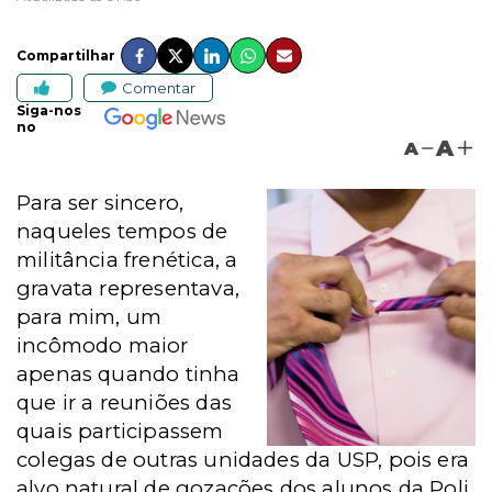
Compartilhar
Comentar
Siga-nos
no
A
A
Para ser sincero,
naqueles tempos de
militância frenética, a
gravata representava,
para mim, um
incômodo maior
apenas quando tinha
que ir a reuniões das
quais participassem
colegas de outras unidades da USP, pois era
alvo natural de gozações dos alunos da Poli,