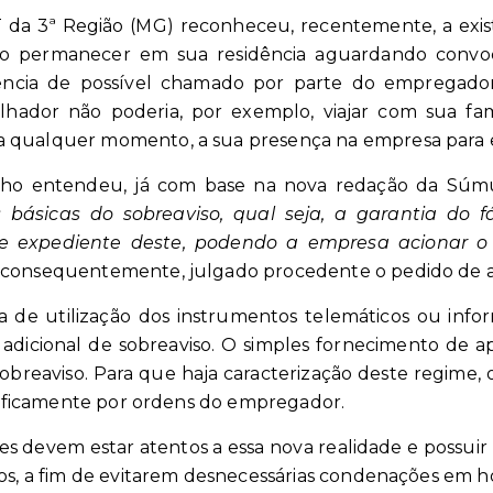
 da 3ª Região (MG) reconheceu, recentemente, a exist
o permanecer em sua residência aguardando convoca
ência de possível chamado por parte do empregador.
alhador não poderia, por exemplo, viajar com sua famí
 qualquer momento, a sua presença na empresa para e
balho entendeu, já com base na nova redação da Sú
s básicas do sobreaviso, qual seja, a garantia do
de expediente deste, podendo a empresa acionar 
, consequentemente, julgado procedente o pedido de ad
a de utilização dos instrumentos telemáticos ou infor
 adicional de sobreaviso. O simples fornecimento de a
 sobreaviso. Para que haja caracterização deste regime,
ograficamente por ordens do empregador.
s devem estar atentos a essa nova realidade e possuir
cos, a fim de evitarem desnecessárias condenações em ho