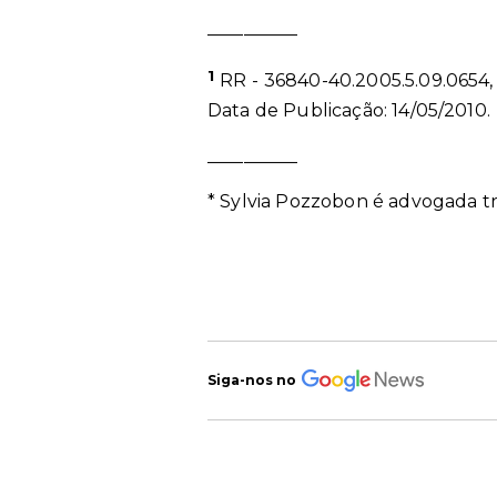
__________
1
RR - 36840-40.2005.5.09.0654, 
Data de Publicação: 14/05/2010.
__________
*
Sylvia Pozzobon é advogada tra
Siga-nos no