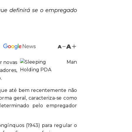
que definirá se o empregado
A
A
ir novas
adores,
.
o que até bem recentemente não
forma geral, caracteriza-se como
determinado pelo empregador
longínquos (1943) para regular o