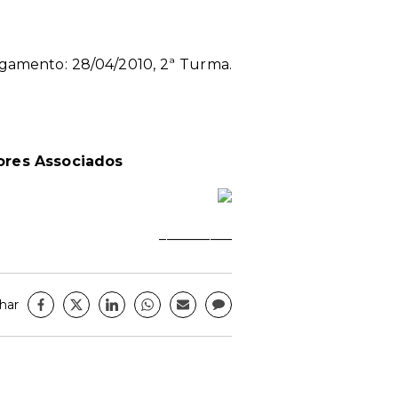
lgamento: 28/04/2010, 2ª Turma.
ores Associados
__________
har