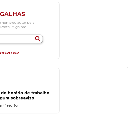
IGALHAS
o nome do autor para
 Portal Migalhas.
HEIRO VIP
 do horário de trabalho,
igura sobreaviso
 4ª região.