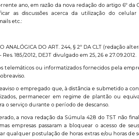
rente ano, em razão da nova redação do artigo 6º da CL
ficar as discussões acerca da utilização do celul
ails etc.:
ANALÓGICA DO ART. 244, § 2º DA CLT (redação altera
- Res. 185/2012, DEJT divulgado em 25, 26 e 27.09.2012.
os telemáticos ou informatizados fornecidos pela empre
sobreaviso.
reaviso o empregado que, à distância e submetido a co
tizados, permanecer em regime de plantão ou equiv
 o serviço durante o período de descanso.
erado, a nova redação da Súmula 428 do TST não finali
umas empresas passaram a bloquear o acesso de seus
itar qualquer postulação de horas extras e/ou horas de s