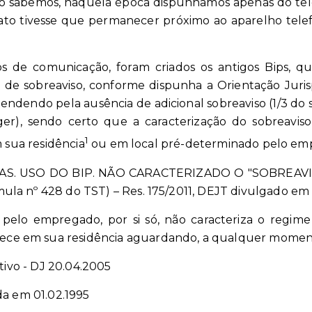
omo sabemos, naquela época dispúnhamos apenas do tele
fato tivesse que permanecer próximo ao aparelho te
s de comunicação, foram criados os antigos Bips, 
 de sobreaviso, conforme dispunha a Orientação Juris
endendo pela ausência de adicional sobreaviso (1/3 do s
ger), sendo certo que a caracterização do sobreavis
1
sua residência
ou em local pré-determinado pelo em
. USO DO BIP. NÃO CARACTERIZADO O "SOBREAVISO"
la nº 428 do TST) – Res. 175/2011, DEJT divulgado em 27
pelo empregado, por si só, não caracteriza o regim
e em sua residência aguardando, a qualquer momento
itivo - DJ 20.04.2005
da em 01.02.1995