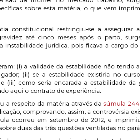
ensão da mulher no mercado trabalho, sur
cíficas sobre esta matéria, o que vem imprim
ia constitucional restringiu-se a assegurar 
gravidez até cinco meses após o parto, sur
nstabilidade jurídica, pois ficava a cargo do j
ram: (i) a validade da estabilidade não tend
ador; (ii) se a estabilidade existiria no curso
e (iii) como seria encarada a estabilidade da
do aqui o contrato de experiência.
u a respeito da matéria através da
súmula 244
icação, comprovando, assim, a controvérsia exi
mula ocorreu em setembro de 2012, e imprimi
obre duas das três questões ventiladas no parág