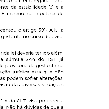
ídico da empregada, pelo
ente da estabilidade
e a
[3]
a CF mesmo na hipótese de
scentou o artigo 391- A
à
[5]
a gestante no curso do aviso
da lei deveria ter ido além,
na súmula 244 do TST, já
e provisória da gestante na
ação jurídica esta que não
las podem sofrer alterações,
isão das diversas situações
1-A da CLT, visa proteger a
da. Não há dúvidas de que a