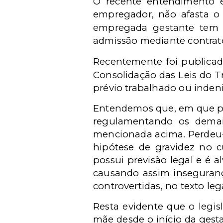
O recente entendimento 
empregador, não afasta o
empregada gestante tem d
admissão mediante contra
Recentemente foi publica
Consolidação das Leis do Tr
prévio trabalhado ou inden
Entendemos que, em que pese
regulamentando os demai
mencionada acima. Perdeu-s
hipótese de gravidez no c
possui previsão legal e é a
causando assim insegurança
controvertidas, no texto lega
Resta evidente que o legis
mãe desde o início da gest