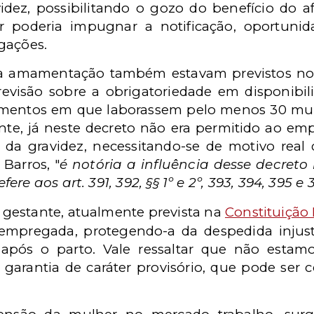
avidez, possibilitando o gozo do benefício do 
r poderia impugnar a notificação, oportun
gações.
a amamentação também estavam previstos no d
revisão sobre a obrigatoriedade em disponibili
imentos em que laborassem pelo menos 30 mu
nte, já neste decreto não era permitido ao e
 da gravidez, necessitando-se de motivo real q
Barros, "
é notória a influência desse decreto 
re aos art. 391, 392, §§ 1º e 2º, 393, 394, 395 e 
a gestante, atualmente prevista na
Constituição 
da empregada, protegendo-a da despedida injus
 após o parto. Vale ressaltar que não estam
garantia de caráter provisório, que pode ser