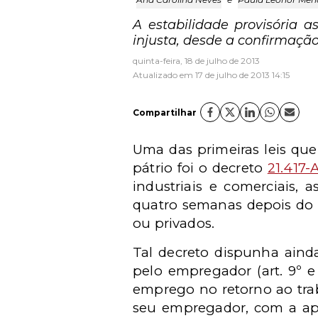
A estabilidade provisória 
injusta, desde a confirmação
quinta-feira, 18 de julho de 2013
Atualizado em 17 de julho de 2013 14:15
Compartilhar
Uma das primeiras leis qu
pátrio foi o decreto
21.417-
industriais e comerciais,
quatro semanas depois do 
ou privados.
Tal decreto dispunha ainda
pelo empregador (art. 9º 
emprego no retorno ao trab
seu empregador, com a apr