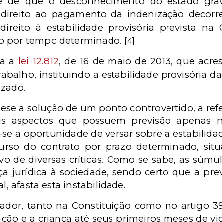
é de que o desconhecimento do estado grav
 direito ao pagamento da indenização decorr
ireito à estabilidade provisória prevista n
to por tempo determinado.
[4]
da a
lei 12.812
, de 16 de maio de 2013, que acre
abalho, instituindo a estabilidade provisória d
izado.
 a solução de um ponto controvertido, a referi
s aspectos que possuem previsão apenas 
e a oportunidade de versar sobre a estabilidad
urso do contrato por prazo determinado, situ
lvo de diversas críticas. Como se sabe, as súmu
 jurídica à sociedade, sendo certo que a prev
l, afasta esta instabilidade.
lador, tanto na Constituição como no artigo 39
ação e a criança até seus primeiros meses de vi