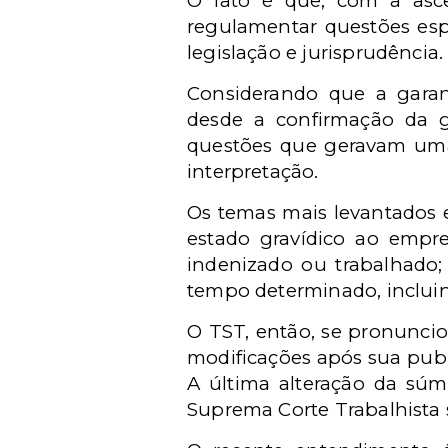
O fato é que, com a asc
regulamentar questões espe
legislação e jurisprudência.
Considerando que a garant
desde a confirmação da 
questões que geravam uma i
interpretação.
Os temas mais levantados e
estado gravídico ao empreg
indenizado ou trabalhado; 
tempo determinado, incluin
O TST, então, se pronuncio
modificações após sua publ
A última alteração da sú
Suprema Corte Trabalhista s