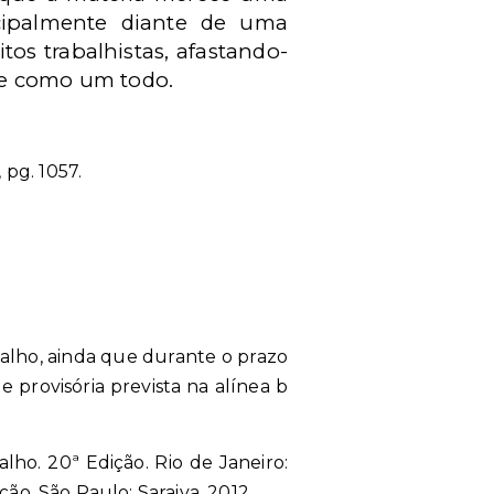
ncipalmente diante de uma
tos trabalhistas, afastando-
de como um todo.
 pg. 1057.
balho, ainda que durante o prazo
 provisória prevista na alínea b
lho. 20ª Edição. Rio de Janeiro:
ção. São Paulo: Saraiva, 2012.