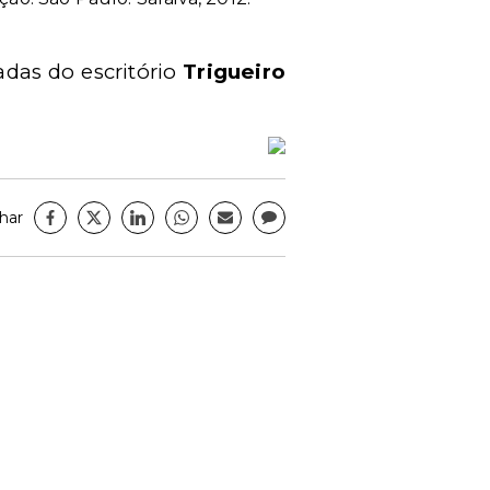
das do escritório
Trigueiro
har