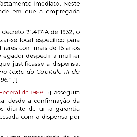
afastamento imediato. Neste
idade em que a empregada
ecreto 21.417-A de 1932, o
zar-se local específico para
lheres com mais de 16 anos
mpregador despedir a mulher
ue justificasse a dispensa.
no texto do Capitulo III da
396.
"
[1]
Federal de 1988
assegura
[2],
ta, desde a confirmação da
os diante de uma garantia
 cessada com a dispensa por