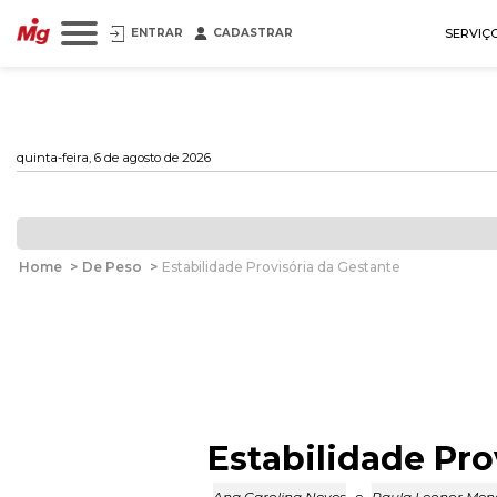
ENTRAR
CADASTRAR
SERVIÇ
quinta-feira, 6 de agosto de 2026
Home
>
De Peso
>
Estabilidade Provisória da Gestante
Estabilidade Pro
Ana Carolina Neves
e
Paula Leonor Men