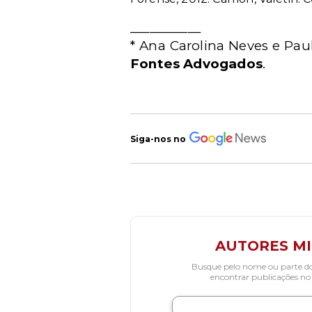
___________
* Ana Carolina Neves e Pa
Fontes Advogados
.
Siga-nos no
AUTORES M
Busque pelo nome ou parte d
encontrar publicações no