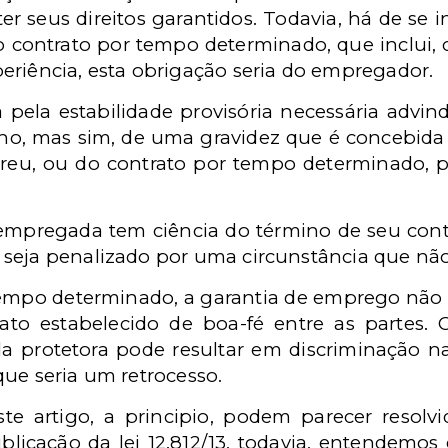
r seus direitos garantidos. Todavia, há de se i
 contrato por tempo determinado, que inclui, 
eriência, esta obrigação seria do empregador.
 pela estabilidade provisória necessária advin
lho, mas sim, de uma gravidez que é concebida 
reu, ou do contrato por tempo determinado, 
empregada tem ciência do término de seu cont
seja penalizado por uma circunstância que nã
tempo determinado, a garantia de emprego não 
to estabelecido de boa-fé entre as partes.
a protetora pode resultar em discriminação n
que seria um retrocesso.
ste artigo, a principio, podem parecer resol
licação da lei 12.812/13, todavia, entendemo