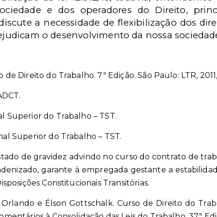
ociedade e dos operadores do Direito, pri
iscute a necessidade de flexibilização dos direi
prejudicam o desenvolvimento da nossa socieda
o de Direito do Trabalho. 7ª Edição. São Paulo: LTR, 2011,
 ADCT.
al Superior do Trabalho – TST.
unal Superior do Trabalho – TST.
estado de gravidez advindo no curso do contrato de tra
ndenizado, garante à empregada gestante a estabilidade
Disposições Constitucionais Transitórias.
 Orlando e Élson Gottschalk. Curso de Direito do Traba
Comentários à Consolidação das Leis do Trabalho. 37ª Edi