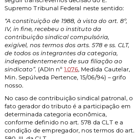
seguir transcrevemos decisão do E.
Supremo Tribunal Federal neste sentido:
“A constituição de 1988, à vista do art. 8º,
IV, in fine, recebeu o instituto da
contribuição sindical compulsória,
exigível, nos termos dos arts. 578 e ss. CLT,
de todos os integrantes da categoria,
independentemente de sua filiação ao
sindicato”.
(ADIn nº
1.076
, Medida Cautelar,
Min. Sepúlveda Pertence, 15/06/94) – grifo
nosso.
No caso de contribuição sindical patronal, o
fato gerador do tributo é a participação em
determinada categoria econômica,
conforme definido no art. 578 da CLT e a
condição de empregador, nos termos do art.
580, III, da CLT.