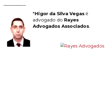
__________
*
Higor da Silva Vegas
é
advogado do
Rayes
Advogados Associados
.
_____________________________________________
_____