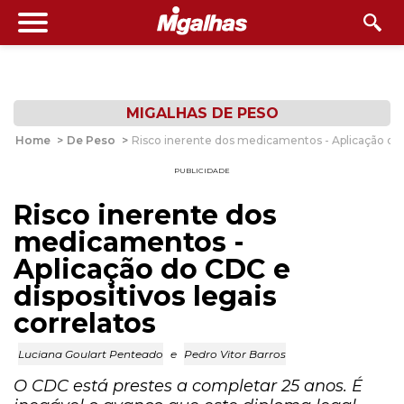
MIGALHAS DE PESO
Home
>
De Peso
>
Risco inerente dos medicamentos - Aplicação do C
PUBLICIDADE
Risco inerente dos
medicamentos -
Aplicação do CDC e
dispositivos legais
correlatos
Luciana Goulart Penteado
e
Pedro Vitor Barros
O CDC está prestes a completar 25 anos. É