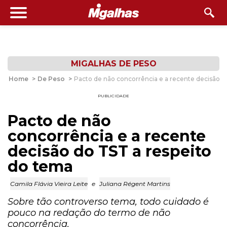
MIGALHAS DE PESO
Home
>
De Peso
>
Pacto de não concorrência e a recente decisão d
PUBLICIDADE
Pacto de não
concorrência e a recente
decisão do TST a respeito
do tema
Camila Flávia Vieira Leite
e
Juliana Régent Martins
Sobre tão controverso tema, todo cuidado é
pouco na redação do termo de não
concorrência.