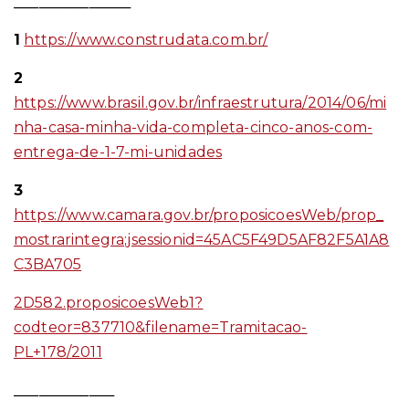
______________
1
https://www.construdata.com.br/
2
https://www.brasil.gov.br/infraestrutura/2014/06/mi
nha-casa-minha-vida-completa-cinco-anos-com-
entrega-de-1-7-mi-unidades
3
https://www.camara.gov.br/proposicoesWeb/prop_
mostrarintegra;jsessionid=45AC5F49D5AF82F5A1A8
C3BA705
2D582.proposicoesWeb1?
codteor=837710&filename=Tramitacao-
PL+178/2011
____________