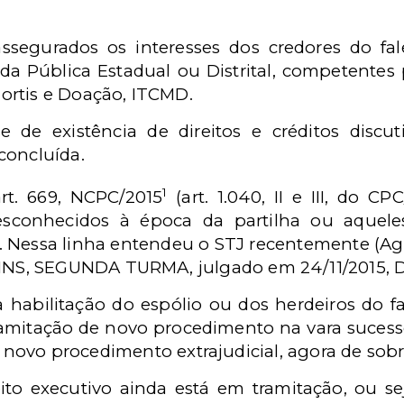
ssegurados os interesses dos credores do fal
 Pública Estadual ou Distrital, competentes 
ortis e Doação, ITCMD.
ese de existência de direitos e créditos disc
concluída.
1
rt. 669, NCPC/2015
(art. 1.040, II e III, do C
esconhecidos à época da partilha ou aquele
sa. Nessa linha entendeu o STJ recentemente (Ag
, SEGUNDA TURMA, julgado em 24/11/2015, DJe
a habilitação do espólio ou dos herdeiros do f
ramitação de novo procedimento na vara sucessó
ou novo procedimento extrajudicial, agora de sobr
ito executivo ainda está em tramitação, ou se