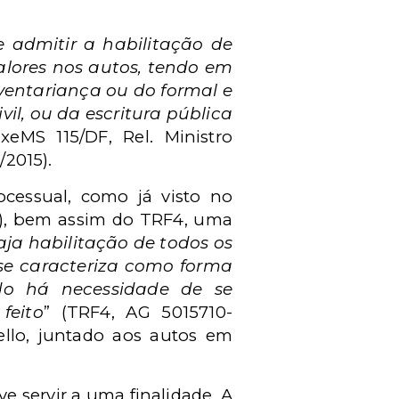
e admitir a habilitação de
valores nos autos, tendo em
nventariança ou do formal e
vil, ou da escritura pública
eMS 115/DF, Rel. Ministro
2015).
cessual, como já visto no
T), bem assim do TRF4, uma
aja habilitação de todos os
e se caracteriza como forma
ndo há necessidade de se
feito
” (TRF4, AG 5015710-
ello, juntado aos autos em
e servir a uma finalidade. A