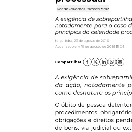
Renan Palhares Torreão Braz
A exigência de sobrepartilha
notadamente para o caso de
princípios da celeridade pro
terça-feira, 23 de agosto de 2016
Atualizado em 19 de agosto de 2016 15:06
Compartilhar
A exigência de sobrepartil
da ação, notadamente pa
como desnatura os princíp
O óbito de pessoa detentor
procedimentos obrigatóri
obrigações e direitos pende
de bens, via judicial ou extr