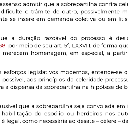
rassenso admitir que a sobrepartilha confira c
ficulte o trâmite de outro, possivelmente m
e se insere em demanda coletiva ou em liti
ue a duração razoável do processo é desid
88
, por meio de seu art. 5º, LXXVIII, de forma q
e merecem homenagem, em especial, a partir
s esforços legislativos modernos, entende-se 
ssível, aos princípios da celeridade process
ra a dispensa da sobrepartilha na hipótese de 
usível que a sobrepartilha seja convolada em 
 habilitação do espólio ou herdeiros nos au
 é legal, como necessária ao desate – célere – da