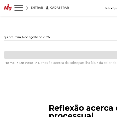
ENTRAR
CADASTRAR
SERVIÇ
quinta-feira, 6 de agosto de 2026
Home
>
De Peso
>
Reflexão acerca da sobrepartilha à luz da celerid
Reflexão acerca 
processual