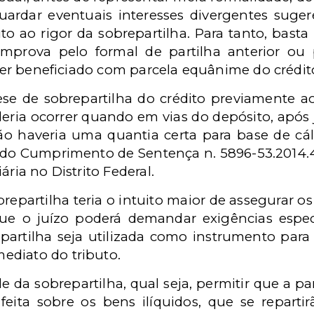
ardar eventuais interesses divergentes suger
 ao rigor da sobrepartilha. Para tanto, basta 
mprova pelo formal de partilha anterior ou
a ser beneficiado com parcela equânime do crédit
se de sobrepartilha do crédito previamente ao
ria ocorrer quando em vias do depósito, após já
ão haveria uma quantia certa para base de cál
 do Cumprimento de Sentença n. 5896-53.2014.4
ária no Distrito Federal.
repartilha teria o intuito maior de assegurar os 
r que o juízo poderá demandar exigências especí
epartilha seja utilizada como instrumento para
ediato do tributo.
de da sobrepartilha, qual seja, permitir que a p
 feita sobre os bens ilíquidos, que se repart