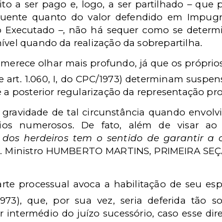
to a ser pago e, logo, a ser partilhado – que
equente quanto do valor defendido em Impu
 Executado –, não há sequer como se determi
ível quando da realização da sobrepartilha.
erece olhar mais profundo, já que os próprios art.
1º, e art. 1.060, I, do CPC/1973) determinam sus
é a posterior regularização da representação pro
 gravidade de tal circunstância quando envol
cios numerosos. De fato, além de visar ao 
 dos herdeiros tem o sentido de garantir a
l. Ministro HUMBERTO MARTINS, PRIMEIRA SEÇ
rte processual avoca a habilitação de seu espól
/1973), que, por sua vez, seria deferida tão 
r intermédio do juízo sucessório, caso esse dir