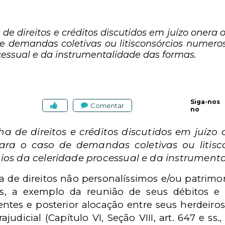
 de direitos e créditos discutidos em juízo onera 
 demandas coletivas ou litisconsórcios numer
cessual e da instrumentalidade das formas.
Siga-nos
Comentar
no
ha de direitos e créditos discutidos em juízo
ra o caso de demandas coletivas ou litisc
ios da celeridade processual e da instrument
a de direitos não personalíssimos e/ou patrimo
os, a exemplo da reunião de seus débitos e 
ntes e posterior alocação entre seus herdeiros,
ajudicial (Capítulo VI, Seção VIII, art. 647 e ss.