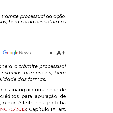
o trâmite processual da ação,
osos, bem como desnatura os
A
A
 onera o trâmite processual
onsórcios numerosos, bem
alidade das formas.
niais inaugura uma série de
créditos para apuração de
 o que é feito pela partilha
,
NCPC/2015
; Capítulo IX, art.