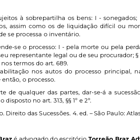
eitos à sobrepartilha os bens: I - sonegados; 
giosos, assim como os de liquidação difícil ou mo
e se processa o inventário.
nde-se o processo: I - pela morte ou pela per
seu representante legal ou de seu procurador; § 1
 nos termos do art. 689.
habilitação nos autos do processo principal, n
 então, o processo.
te de qualquer das partes, dar-se-á a sucessã
disposto no art. 313, §§ 1º e 2º.
Direito das Sucessões. 4. ed. – São Paulo: Atlas,
Braz
é advogado do escritório
Torreão Braz A