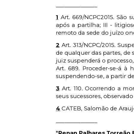
_______________
1
Art. 669/NCPC2015. São suj
após a partilha; III - liti
remoto da sede do juízo ond
2
Art. 313/NCPC/2015. Suspe
de qualquer das partes, de 
juiz suspenderá o processo,
Art. 689. Proceder-se-á à 
suspendendo-se, a partir de
3
Art. 110. Ocorrendo a mor
seus sucessores, observado o 
4
CATEB, Salomão de Araujo. 
_______________
*
Renan Palhares Torreão 