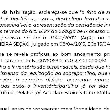
da habilitação, esclareça-se que “
o fato de s
tais herdeiros possam, desde logo, levantar 
mprescindível a apresentação da certidão de i
s termos do art. 1.027 do Código de Processo Ci
 prevista na Lei n. 11.441/2007
” (AgRg no Ex
RA SEÇÃO, julgado em 08/04/2015, DJe 15/04/
lha se revela profícua ao bom andamento pro
 Instrumento N. 0075058-24.2012.4.01.0000/M
lha e inventário são dispensáveis, desde que h
.) Dispensa da realização da sobrepartilha, qu
revém à primeira divisão, ocorrendo qua
os após o inventário/partilha já ter sido 
Turma, Relator p/ Acórdão Fábio Vitório Matti
ual, antes de representar mera formalidade, dev