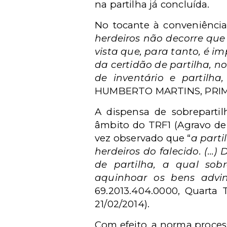
na partilha já concluída.
No tocante à conveniência 
herdeiros não decorre que 
vista que, para tanto, é i
da certidão de partilha, no
de inventário e partilha,
HUMBERTO MARTINS, PRIMEI
A dispensa de sobreparti
âmbito do TRF1 (Agravo de
vez observado que “
a parti
herdeiros do falecido. (..
de partilha, a qual sob
aquinhoar os bens advind
69.2013.404.0000, Quarta 
21/02/2014).
Com efeito, a norma process