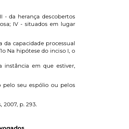
II - da herança descobertos
rosa; IV - situados em lugar
da da capacidade processual
o Na hipótese do inciso I, o
a instância em que estiver,
o pelo seu espólio ou pelos
 2007, p. 293.
dvogados
.