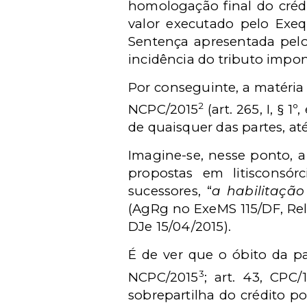
homologação final do crédi
valor executado pelo Ex
Sentença apresentada pelo
incidência do tributo impon
Por conseguinte, a matéria m
2
NCPC/2015
(art. 265, I, § 
de quaisquer das partes, at
Imagine-se, nesse ponto, a
propostas em litisconsór
sucessores, “
a habilitação
(AgRg no ExeMS 115/DF, Re
DJe 15/04/2015).
É de ver que o óbito da pa
3
NCPC/2015
; art. 43, CPC
sobrepartilha do crédito po