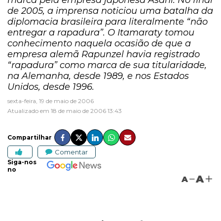
marca pela empresa japonesa Asahi. No final
de 2005, a imprensa noticiou uma batalha da
diplomacia brasileira para literalmente “não
entregar a rapadura”. O Itamaraty tomou
conhecimento naquela ocasião de que a
empresa alemã Rapunzel havia registrado
“rapadura” como marca de sua titularidade,
na Alemanha, desde 1989, e nos Estados
Unidos, desde 1996.
sexta-feira, 19 de maio de 2006
Atualizado em 18 de maio de 2006 13:43
Compartilhar
Comentar
Siga-nos
no
A
A