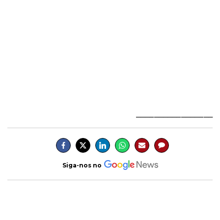
_________________
Siga-nos no