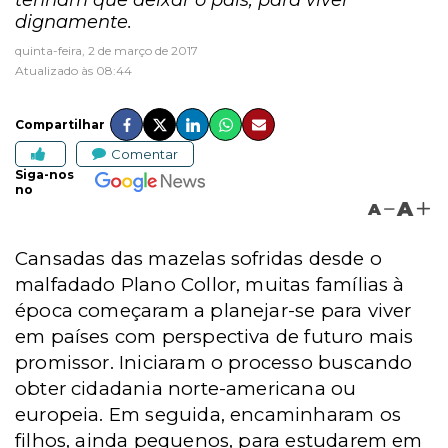
tenham que deixar o país, para viver
dignamente.
quinta-feira, 2 de março de 2017
Atualizado às 08:44
Compartilhar
Comentar
Siga-nos
no
A
A
Cansadas das mazelas sofridas desde o
malfadado Plano Collor, muitas famílias à
época começaram a planejar-se para viver
em países com perspectiva de futuro mais
promissor. Iniciaram o processo buscando
obter cidadania norte-americana ou
europeia. Em seguida, encaminharam os
filhos, ainda pequenos, para estudarem em