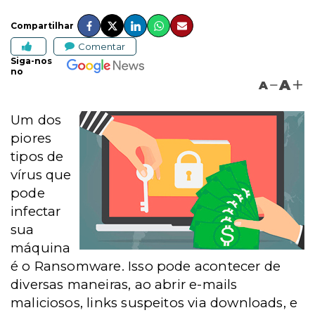
Compartilhar
Comentar
Siga-nos
no
A
A
Um dos
piores
tipos de
vírus que
pode
infectar
sua
máquina
é o Ransomware. Isso pode acontecer de
diversas maneiras, ao abrir e-mails
maliciosos, links suspeitos via downloads, e