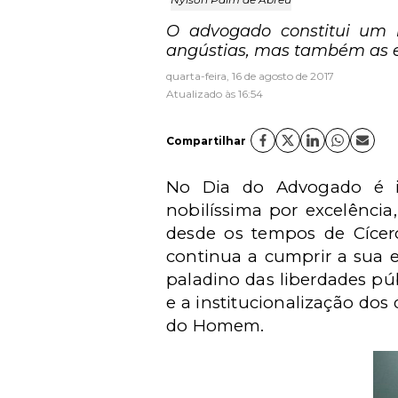
O advogado constitui um 
angústias, mas também as e
quarta-feira, 16 de agosto de 2017
Atualizado às 16:54
Compartilhar
No Dia do Advogado é im
nobilíssima por excelência
desde os tempos de Cícer
continua a cumprir a sua e
paladino das liberdades pú
e a institucionalização dos
do Homem.