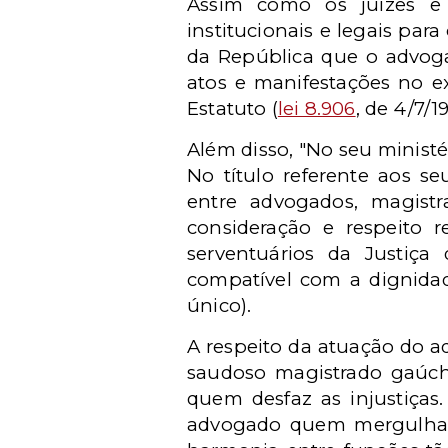
Assim como os juízes e
institucionais e legais para
da República que o advogad
atos e manifestações no exe
Estatuto (
lei 8.906
, de 4/7/19
Além disso, "No seu ministér
No título referente aos se
entre advogados, magist
consideração e respeito re
serventuários da Justiça
compatível com a dignida
único).
A respeito da atuação do a
saudoso magistrado gaúcho
quem desfaz as injustiças.
advogado quem mergulha n