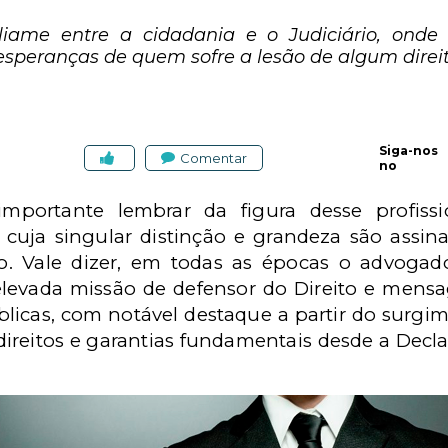
liame entre a cidadania e o Judiciário, ond
speranças de quem sofre a lesão de algum direit
Siga-nos
Comentar
no
portante lembrar da figura desse profissio
, cuja singular distinção e grandeza são assina
o. Vale dizer, em todas as épocas o advoga
levada missão de defensor do Direito e mensag
blicas, com notável destaque a partir do surgi
 direitos e garantias fundamentais desde a Decla