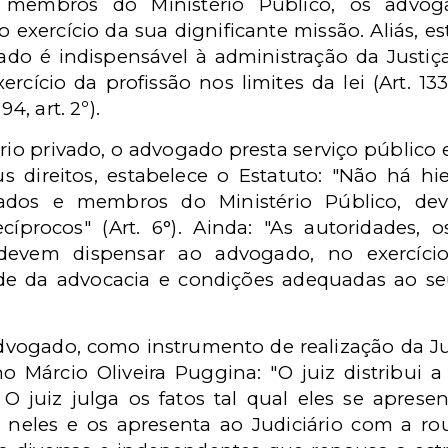
 membros do Ministério Público, os advog
 o exercício da sua dignificante missão. Aliás, 
o é indispensável à administração da Justiça
rcício da profissão nos limites da lei (Art. 13
94, art. 2º).
io privado, o advogado presta serviço público e 
us direitos, estabelece o Estatuto: "Não há 
rados e membros do Ministério Público, dev
cíprocos" (Art. 6°). Ainda: "As autoridades, 
 devem dispensar ao advogado, no exercício
de da advocacia e condições adequadas ao se
dvogado, como instrumento de realização da Jus
 Márcio Oliveira Puggina: "O juiz distribui a
 O juiz julga os fatos tal qual eles se apre
eles e os apresenta ao Judiciário com a rou