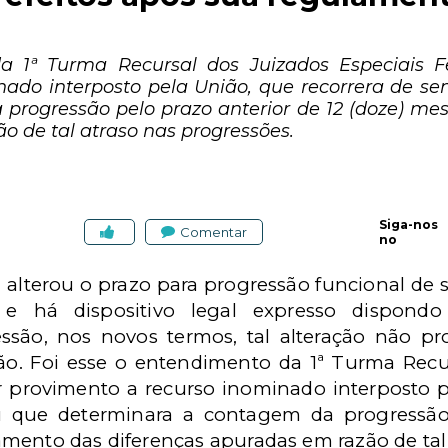
a 1ª Turma Recursal dos Juizados Especiais F
nado interposto pela União, que recorrera de se
progressão pelo prazo anterior de 12 (doze) m
o de tal atraso nas progressões.
Siga-nos
Comentar
no
a alterou o prazo para progressão funcional de s
 e há dispositivo legal expresso dispond
são, nos novos termos, tal alteração não p
o. Foi esse o entendimento da 1ª Turma Recur
r provimento a recurso inominado interposto p
u que determinara a contagem da progressão 
mento das diferenças apuradas em razão de tal 