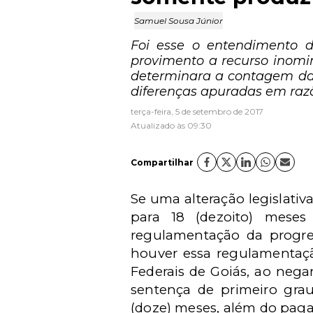
Samuel Sousa Júnior
Foi esse o entendimento d
provimento a recurso inomi
determinara a contagem da 
diferenças apuradas em razã
terça-feira, 5 de setembro de 2017
Atualizado às 09:30
Compartilhar
Se uma alteração legislativ
para 18 (dezoito) meses
regulamentação da progres
houver essa regulamentaçã
Federais de Goiás, ao nega
sentença de primeiro gra
(doze) meses, além do paga