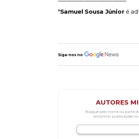
*
Samuel Sousa Júnior
é ad
Siga-nos no
AUTORES M
Busque pelo nome ou parte d
encontrar publicações no