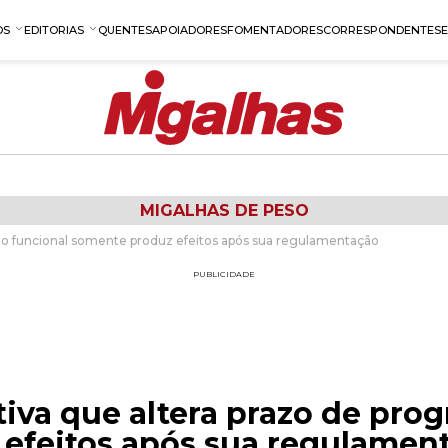
OS
EDITORIAS
QUENTES
APOIADORES
FOMENTADORES
CORRESPONDENTES
MIGALHAS DE PESO
são funcional somente produz efeitos após sua regulamentação
PUBLICIDADE
iva que altera prazo de prog
efeitos após sua regulamen