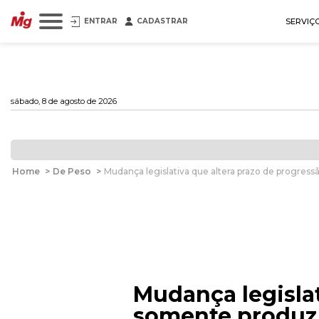
ENTRAR
CADASTRAR
SERVIÇ
sábado, 8 de agosto de 2026
Home
>
De Peso
>
Mudança legislativa que altera prazo de progres
Mudança legislat
somente produz 