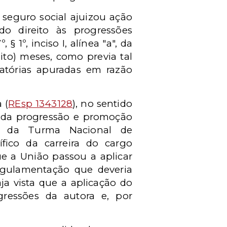
 seguro social ajuizou ação
o direito às progressões
 1º, inciso I, alínea "a", da
ito) meses, como previa tal
atórias apuradas em razão
 (
REsp 1343128
), no sentido
a da progressão e promoção
nte da Turma Nacional de
ífico da carreira do cargo
ue a União passou a aplicar
regulamentação que deveria
aja vista que a aplicação do
ressões da autora e, por