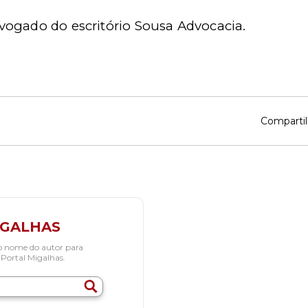
vogado do escritório Sousa Advocacia.
Compartil
IGALHAS
o nome do autor para
 Portal Migalhas.