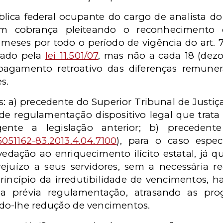
lica federal ocupante do cargo de analista do
om cobrança pleiteando o reconhecimento d
meses por todo o período de vigência do art. 7º, §
dado pela
lei 11.501/07
, mas não a cada 18 (dezo
pagamento retroativo das diferenças remuner
s.
a) precedente do Superior Tribunal de Justiça
e regulamentação dispositivo legal que trat
gente a legislação anterior; b) precede
051162-83.2013.4.04.7100
), para o caso espec
vedação ao enriquecimento ilícito estatal, já q
prejuízo a seus servidores, sem a necessária 
princípio da irredutibilidade de vencimentos, h
 prévia regulamentação, atrasando as prog
do-lhe redução de vencimentos.