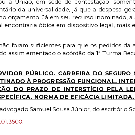
ou a União, em sede de contestação, somen
entário da universalidade, já que a despesa g
o no orçamento. Já em seu recurso inominado, a
al encontraria óbice em dispositivo legal, mais e
ão foram suficientes para que os pedidos da a
do assim ementado o acórdão da 1ª Turma Recu
ERVIDOR PÚBLICO. CARREIRA DO SEGURO
TINADO À PROGRESSÃO FUNCIONAL. INTERS
ÇÃO DO PRAZO DE INTERSTÍCIO PELA LEI 
ECÍFICA. NORMA DE EFICÁCIA LIMITADA.
o advogado Samuel Sousa Júnior, do escritório S
.01.3500
.