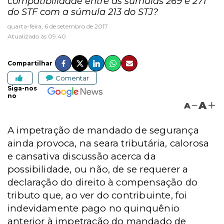
compatibilidade entre as súmulas 269 e 271
do STF com a súmula 213 do STJ?
quarta-feira, 6 de setembro de 2017
Atualizado às 09:40
Compartilhar
Comentar
Siga-nos
no
A
A
A impetração de mandado de segurança
ainda provoca, na seara tributária, calorosa
e cansativa discussão acerca da
possibilidade, ou não, de se requerer a
declaração do direito à compensação do
tributo que, ao ver do contribuinte, foi
indevidamente pago no quinquênio
anterior à impetração do mandado de