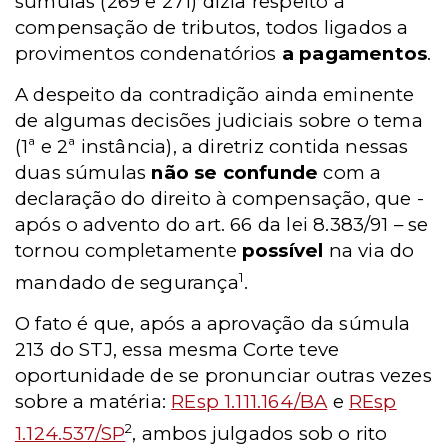
súmulas (269 e 271) dizia respeito à
compensação de tributos, todos ligados a
provimentos condenatórios
a pagamentos
.
A despeito da contradição ainda eminente
de algumas decisões judiciais sobre o tema
(1ª e 2ª instância), a diretriz contida nessas
duas súmulas
não se confunde
com a
declaração do direito à compensação, que -
após o advento do art. 66 da lei 8.383/91 – se
tornou completamente
possível
na via do
1
mandado de segurança
.
O fato é que, após a aprovação da súmula
213 do STJ, essa mesma Corte teve
oportunidade de se pronunciar outras vezes
sobre a matéria:
REsp 1.111.164/BA
e
REsp
2
1.124.537/SP
, ambos julgados sob o rito