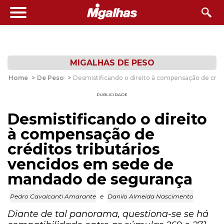
MIGALHAS DE PESO
Home
>
De Peso
>
Desmistificando o direito à compensação de cré
PUBLICIDADE
Desmistificando o direito
à compensação de
créditos tributários
vencidos em sede de
mandado de segurança
Pedro Cavalcanti Amarante
e
Danilo Almeida Nascimento
Diante de tal panorama, questiona-se se há