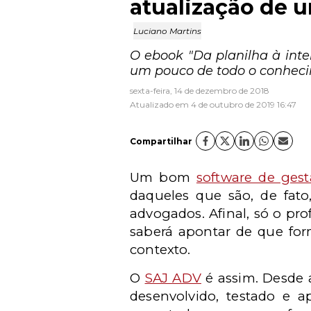
atualização de u
Luciano Martins
O ebook "Da planilha à inte
um pouco de todo o conheci
sexta-feira, 14 de dezembro de 2018
Atualizado em 4 de outubro de 2019 16:47
Compartilhar
Um bom
software de gest
daqueles que são, de fato
advogados. Afinal, só o pro
saberá apontar de que fo
contexto.
O
SAJ ADV
é assim. Desde 
desenvolvido, testado e 