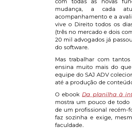
com todas as novas fun
mudança, a cada atu
acompanhamento e a avalia
vive o Direito todos os di
(três no mercado e dois c
20 mil advogados já passou
do software.
Mas trabalhar com tantos 
ensina muito mais do que 
equipe do SAJ ADV colecion
até a produção de conteúdo
O ebook
Da planilha à in
mostra um pouco de todo o
de um profissional recém-
faz sozinha e exige, me
faculdade.