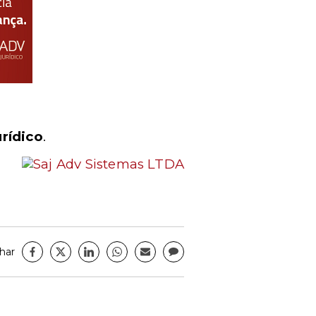
rídico
.
har