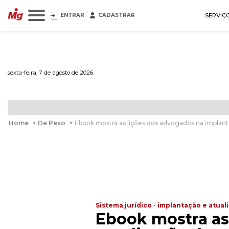
ENTRAR
CADASTRAR
SERVIÇ
sexta-feira, 7 de agosto de 2026
Home
>
De Peso
>
Ebook mostra as lições dos advogados na implant
Sistema jurídico - implantação e atual
Ebook mostra as