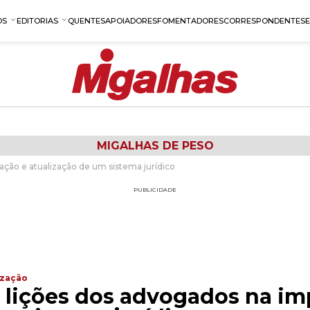
OS
EDITORIAS
QUENTES
APOIADORES
FOMENTADORES
CORRESPONDENTES
MIGALHAS DE PESO
ação e atualização de um sistema jurídico
PUBLICIDADE
ização
 lições dos advogados na im