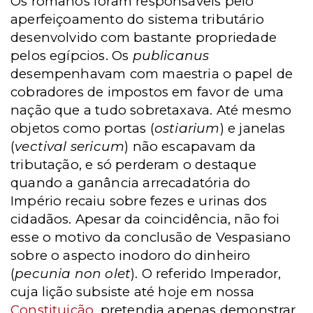
Os romanos foram responsáveis pelo
aperfeiçoamento do sistema tributário
desenvolvido com bastante propriedade
pelos egípcios. Os
publicanus
desempenhavam com maestria o papel de
cobradores de impostos em favor de uma
nação que a tudo sobretaxava. Até mesmo
objetos como portas (
ostiarium
) e janelas
(
vectival sericum
) não escapavam da
tributação, e só perderam o destaque
quando a ganância arrecadatória do
Império recaiu sobre fezes e urinas dos
cidadãos. Apesar da coincidência, não foi
esse o motivo da conclusão de Vespasiano
sobre o aspecto inodoro do dinheiro
(
pecunia non olet
). O referido Imperador,
cuja lição subsiste até hoje em nossa
Constituição
, pretendia apenas demonstrar