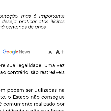
eputação, mas é importante
eseja praticar atos ilícitos
há centenas de anos.
A
A
re sua legalidade, uma vez
o contrário, são rastreáveis
ém podem ser utilizadas na
to, o Estado não consegue
s é comumente realizado por
o tipificado e não sua forma