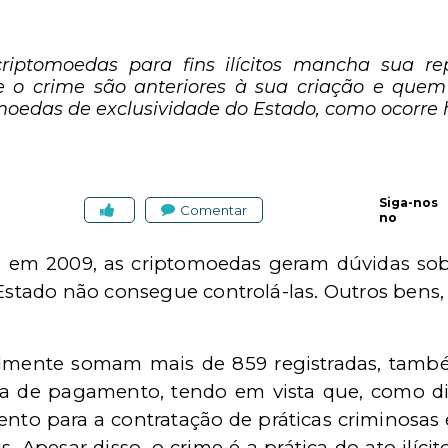
 criptomoedas para fins ilícitos mancha sua r
e o crime são anteriores à sua criação e quem d
edas de exclusividade do Estado, como ocorre 
Siga-nos
Comentar
no
, em 2009, as criptomoedas geram dúvidas sob
stado não consegue controlá-las. Outros bens, a
lmente somam mais de 859 registradas, tamb
 de pagamento, tendo em vista que, como di
mento para a contratação de práticas criminosa
. Apesar disso, o crime é a prática do ato ilícit