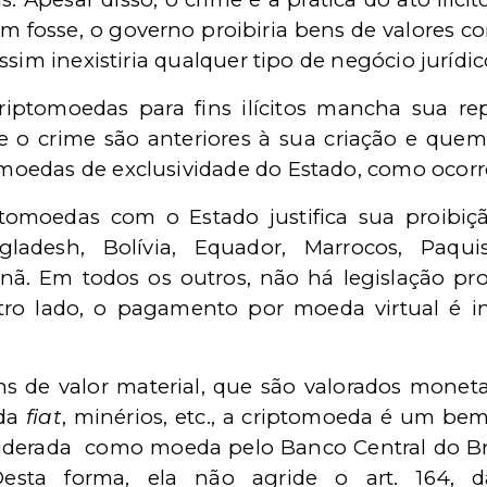
m fosse, o governo proibiria bens de valores co
sim inexistiria qualquer tipo de negócio jurídico
 criptomoedas para fins ilícitos mancha sua r
e o crime são anteriores à sua criação e quem d
oedas de exclusividade do Estado, como ocorr
ptomoedas com o Estado justifica sua proibi
ngladesh, Bolívia, Equador, Marrocos, Paqui
ã. Em todos os outros, não há legislação pro
ro lado, o pagamento por moeda virtual é i
ens de valor material, que são valorados mone
eda
fiat
, minérios, etc., a criptomoeda é um bem
siderada
como moeda pelo Banco Central do Br
 Desta forma, ela não agride o art. 164,