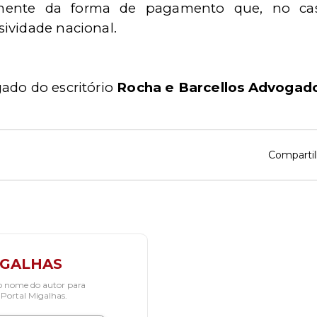
emente da forma de pagamento que, no ca
ividade nacional.
ado do escritório
Rocha e Barcellos Advogad
Compartil
IGALHAS
o nome do autor para
 Portal Migalhas.