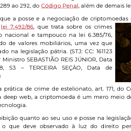
.289 ao 292, do
Código Penal
, além de demais le
e que a posse e a negociação de criptomoedas
a
lei 7.492/86
, que trata sobre os crimes
ro nacional e tampouco na lei 6.385/76,
o de valores mobiliários, uma vez que
o na legislação pátria. (STJ: CC: 161123
r Ministro SEBASTIÃO REIS JÚNIOR, Data
018, S3 – TERCEIRA SEÇÂO, Data de
)
a prática de crime de estelionato, art. 171, do
 deep web, a criptomoeda é um mero meio de 
ecnologia.
bição quanto ao seu uso e posse na legislação 
 o que deve observado à luz do direito pen