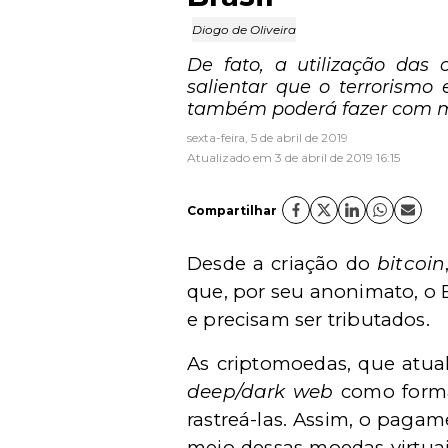
Diogo de Oliveira
De fato, a utilização das
salientar que o terrorismo 
também poderá fazer com mo
sexta-feira, 5 de abril de 2019
Atualizado em 3 de abril de 2019 16:15
Compartilhar
Desde a criação do
b
itcoin
que, por seu anonimato, o E
e precisam ser tributados.
As criptomoedas, que atua
deep/dark web
como forma
rastreá-las. Assim, o paga
meio dessas moedas virtuais