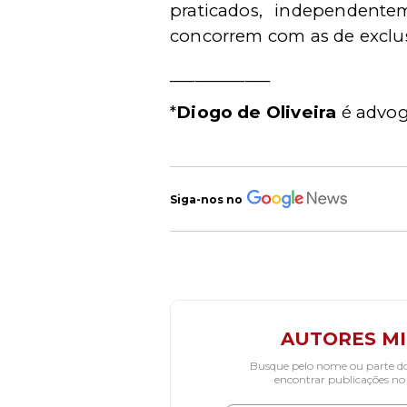
praticados, independent
concorrem com as de exclus
____________
*
Diogo de Oliveira
é advog
Siga-nos no
AUTORES M
Busque pelo nome ou parte d
encontrar publicações no