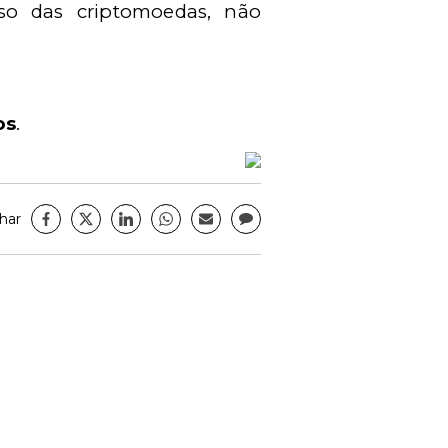
so das criptomoedas, não
os
.
har