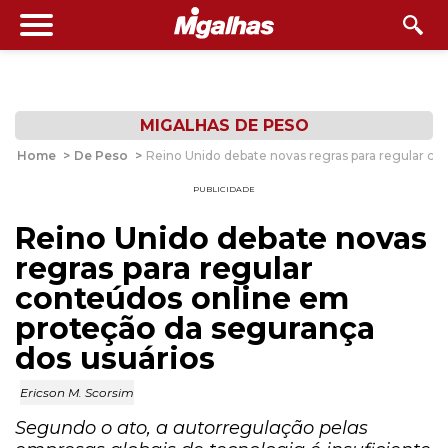
MIGALHAS DE PESO
Home
>
De Peso
>
Reino Unido debate novas regras para regular co
PUBLICIDADE
Reino Unido debate novas
regras para regular
conteúdos online em
proteção da segurança
dos usuários
Ericson M. Scorsim
Segundo o ato, a autorregulação pelas