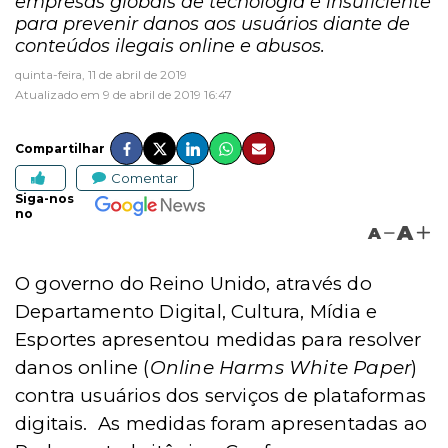
empresas globais de tecnologia é insuficiente
para prevenir danos aos usuários diante de
conteúdos ilegais online e abusos.
quinta-feira, 11 de abril de 2019
Atualizado em 9 de abril de 2019 16:47
Compartilhar
Comentar
Siga-nos
no
A
A
O governo do Reino Unido, através do
Departamento Digital, Cultura, Mídia e
Esportes apresentou medidas para resolver
danos online (
Online Harms White Paper
)
contra usuários dos serviços de plataformas
digitais. As medidas foram apresentadas ao