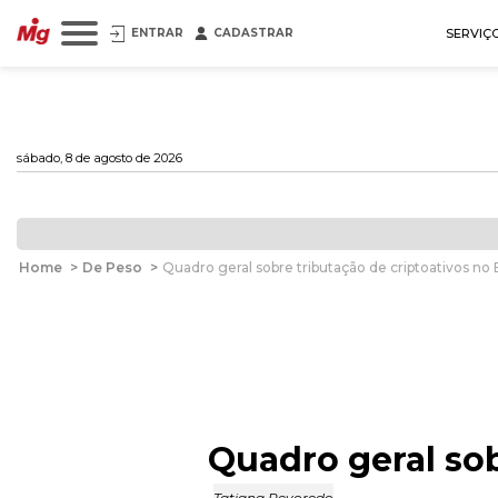
ENTRAR
CADASTRAR
SERVIÇ
sábado, 8 de agosto de 2026
Home
>
De Peso
>
Quadro geral sobre tributação de criptoativos no B
Quadro geral sob
Tatiana Revoredo