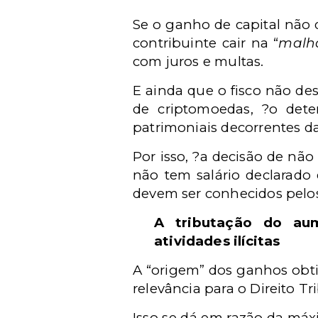
Se o ganho de capital não d
contribuinte cair na “
malha
com juros e multas.
E ainda que o fisco não de
de criptomoedas, ?o dete
patrimoniais decorrentes d
Por isso, ?a decisão de nã
não tem salário declarado 
devem ser conhecidos pelo
A tributação do au
atividades ilícitas
A
“origem” dos ganhos obtido
relevância para o Direito Tri
Isso se dá em razão da máx