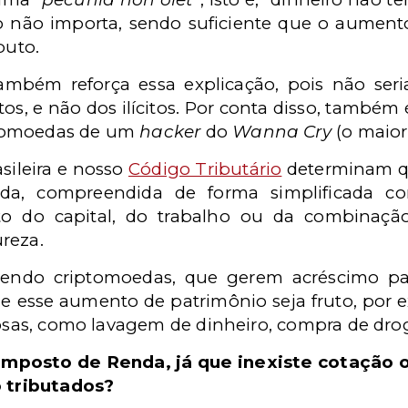
 não importa, sendo suficiente que o aumento
buto.
ambém reforça essa explicação, pois não seri
tos, e não dos ilícitos. Por conta disso, também 
ptomoedas de um
hacker
do
Wanna Cry
(o maio
sileira e nosso
Código Tributário
determinam qu
nda, compreendida de forma simplificada co
o do capital, do trabalho ou da combinação
reza.
endo criptomoedas, que gerem acréscimo pat
e esse aumento de patrimônio seja fruto, por
uosas, como lavagem de dinheiro, compra de droga
 Imposto de Renda, já que inexiste cotação 
 tributados?