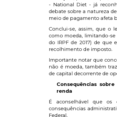
-
National
Diet - já recon
debate sobre a natureza d
meio de pagamento afeta ba
Conclui-se, assim, que o l
como moeda, limitando-se a
do IRPF de 2017) de que es
recolhimento de imposto.
Importante notar que conc
não é moeda, também traz 
de capital decorrente de o
Consequências sobre
renda
É aconselhável que os d
consequências administrativa
Federal.