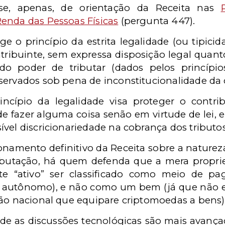
a-se, apenas, de orientação da Receita nas
enda das Pessoas Físicas
(pergunta 447).
ige o princípio da estrita legalidade (ou tipici
ntribuinte, sem expressa disposição legal quant
 do poder de tributar (dados pelos princípio
servados sob pena de inconstitucionalidade da
ncípio da legalidade visa proteger o contr
de fazer alguma coisa senão em virtude de lei,
vel discricionariedade na cobrança dos tributo
namento definitivo da Receita sobre a naturez
ributação, há quem defenda que a mera propri
ste “ativo” ser classificado como meio de
o autônomo), e não como um bem (já que não e
ção nacional que equipare criptomoedas a bens)
nde as discussões tecnológicas são mais avanç