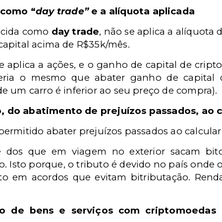
 como “
day trade”
e a alíquota aplicada
ecida como
day
trade
, não se aplica a alíquota 
capital acima de R$35k/mês.
se aplica a ações, e o ganho de capital de cri
seria o mesmo que abater ganho de capital
e um carro é inferior ao seu preço de compra).
o, do abatimento de prejuízos passados, ao 
ermitido abater prejuízos passados ao calcular
e dos que em viagem no exterior sacam bit
 Isto porque, o tributo é devido no país onde o
to em acordos que evitam bitributação. Ren
o de bens e serviços com criptomoedas 