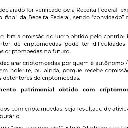
eclarado for verificado pela Receita Federal, exi
 fina
” da Receita Federal, sendo “convidado” 
scubra a omissão do lucro obtido pelo contrib
ntor de criptomoedas pode ter dificuldades 
as criptomoedas no futuro.
o declarar criptomoedas por quem é autônomo / m
em holerite, ou ainda, porque recebe comissão 
s detentores de criptomoedas.
mento patrimonial obtido com criptomo
s com criptomoedas, seja resultado de atividade
butário.
ima “
pecunia non olet
”, isto é, “dinheiro não 