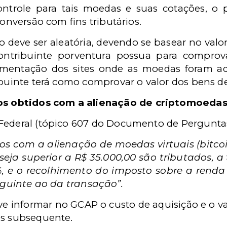
role para tais moedas e suas cotações, o p
conversão com fins tributários.
o deve ser aleatória, devendo se basear no val
ntribuinte porventura possua para comprova
vimentação dos sites onde as moedas foram adq
ibuinte terá como comprovar o valor dos bens d
os obtidos com a alienação de criptomoeda
Federal (tópico 607 do Documento de Perguntas
s com a alienação de moedas virtuais (bitcoi
eja superior a R$ 35.000,00 são tributados, a 
, e o recolhimento do imposto sobre a renda 
eguinte ao da transação”.
deve informar no GCAP o custo de aquisição e o 
mês subsequente.