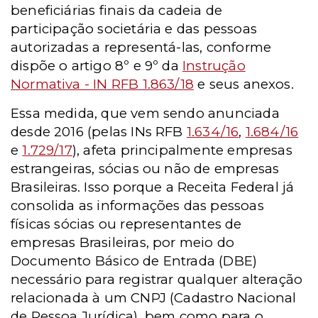
beneficiárias finais da cadeia de
participação societária e das pessoas
autorizadas a representá-las, conforme
dispõe o artigo 8º e 9º da
Instrução
Normativa - IN RFB 1.863/18
e seus anexos.
Essa medida, que vem sendo anunciada
desde 2016 (pelas INs RFB
1.634/16
,
1.684/16
e
1.729/17
), afeta principalmente empresas
estrangeiras, sócias ou não de empresas
Brasileiras. Isso porque a Receita Federal já
consolida as informações das pessoas
físicas sócias ou representantes de
empresas Brasileiras, por meio do
Documento Básico de Entrada (DBE)
necessário para registrar qualquer alteração
relacionada à um CNPJ (Cadastro Nacional
de Pessoa Jurídica), bem como para o