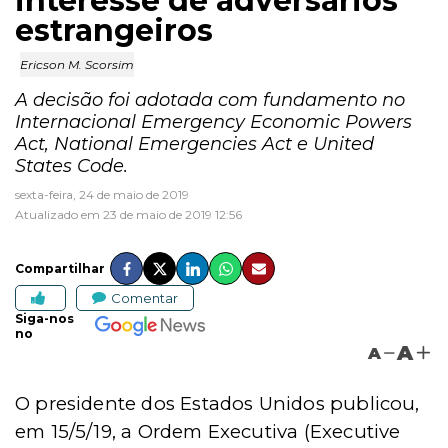
interesse de adversários
estrangeiros
Ericson M. Scorsim
A decisão foi adotada com fundamento no
Internacional Emergency Economic Powers
Act, National Emergencies Act e United
States Code.
sexta-feira, 24 de maio de 2019
Atualizado em 23 de maio de 2019 12:56
Compartilhar
Comentar
Siga-nos
no
A
A
O presidente dos Estados Unidos publicou,
em 15/5/19, a Ordem Executiva (Executive